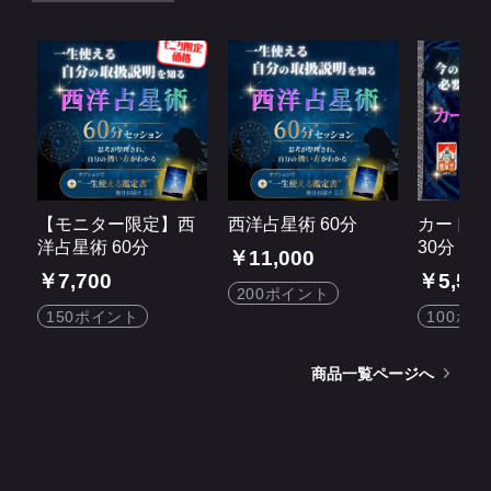
【モニター限定】西
西洋占星術 60分
カードリ
洋占星術 60分
30分
￥11,000
￥7,700
￥5,50
200ポイント
150ポイント
100ポ
商品一覧ページへ