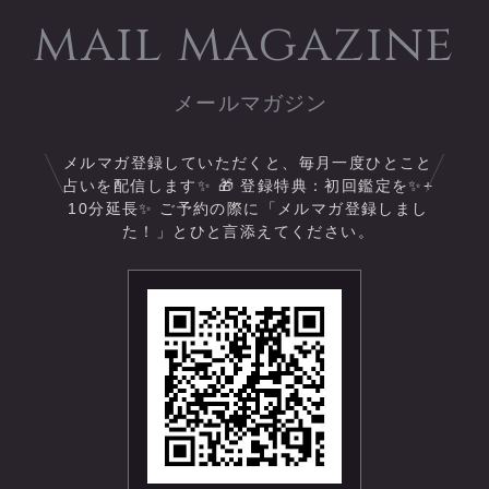
た。」
mail magazine
⭐「丁寧でわかりやすく大感
動の内容でした。早速実践し
ています！貴重な機会となり
ました。」
メルマガ登録していただくと、毎月一度ひとこと
⭐「自分の行動が占いによっ
占いを配信します✨ 🎁 登録特典：初回鑑定を✨+
て理解できて&quot;だからな
10分延長✨ ご予約の際に「メルマガ登録しまし
んだ！&quot;と納得。自分自
た！」とひと言添えてください。
身を理解することの大切さに
気づかされました。」
⭐「行動できずにいたのに、
占いをしていただいて前に進
めました！優しく背中を押し
ていただきあり