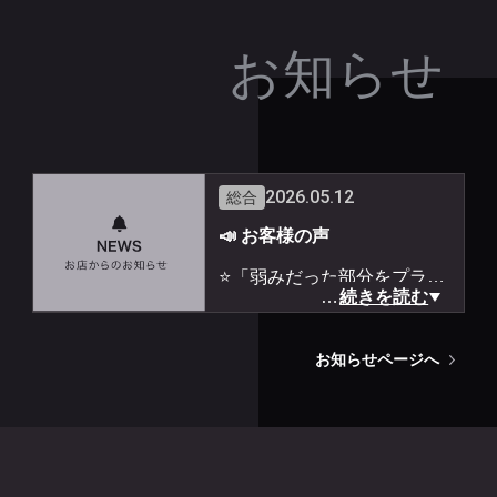
お知らせ
2026.05.12
総合
📣 お客様の声
⭐「弱みだった部分をプラス
…
続きを読む
に変える方法を教えてもら
い、とても前向きになれまし
お知らせページへ
た！的確なアドバイスをあり
がとうございました。」
⭐「自分の新たな一面を知れ
てとっても楽しかったです！
鑑定書も詳しくて大満足でし