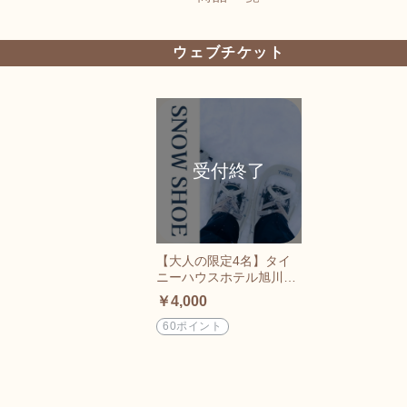
ウェブチケット
【大人の限定4名】タイ
ニーハウスホテル旭川か
ら出発！誰も踏んでいな
￥4,000
い雪原スノーシューと温
かい雪見ランチ
60ポイント