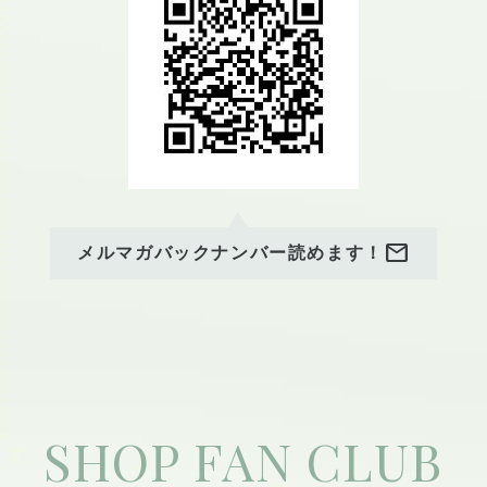
ども🍿 お子さまから大人まで
ta/recruit
楽しめる内容となっておりま
すので、ぜひお気軽にご参加
ください。手づくりのぬくも
りを感じながら、心あたたま
る時間をお過ごしください🌱
スタッフ一同、皆さまのご参
加を楽しみにお待ちしていま
す😊
mail
メルマガバックナンバー読めます！
SHOP FAN CLUB