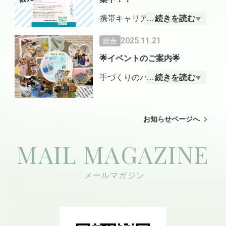
住まいを提供することを第一
に考えています。常にお客様
携帯キャリア販売スタッフ募
…
続きを読む
と歩み続けより良い住まいを
集！！
2025.11.21
総合
提供し続けます。伝統の匠の
ご来場されたお客様へスマー
技術と、最新の高性能という
🌟イベントのご案内🌟
トフォンや通信プランのご案
安心、そしてお客様の暮らし
内、契約手続きを行うお仕事
手づくりのハンドメイド雑貨
…
続きを読む
に寄り添う共感力を融合さ
です。ショッピングモールや
などが大集合！ ご家族やお友
せ、お客様の想いを未来へ繋
商業施設の特設ブースで明る
だちと一緒に、楽しいひとと
ぐリフォームを、私たちにお
く活気ある雰囲気の中で働け
きをお楽しみいただけます
お知らせページへ
任せください。私たちは、お
ます。イベント応援やチーム
🎨大工さんと一緒に作る木工
客様の住まいと人生に、新た
交流を兼ねた特別な現場経験
MAIL MAGAZINE
作品や、焼印オーダーメード
な価値と快適さをもたらすこ
ができます。
のキーホルダー。オリジナル
とをお約束します。
他店舗との連携あり、研修制
コースターづくりワークや、
度バッチリ。未経験歓迎。
レジンでお気に入りの作品作
ノルマなし。
りなどを開催しております。
フードでは、ポップコーンな
詳細
https://home.tsuku2.jp/f/fes