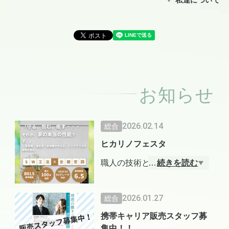
お知らせ
2026.02.14
総合
ヒカリノフェスタ
職人の技術と現代の最新技術
…
続きを読む
を融合させた家づくりを行っ
ています。私たちは、ただ家
2026.01.27
総合
を建てるだけではなく、お客
携帯キャリア販売スタッフ募
様が安心して暮らせる快適な
集中！！