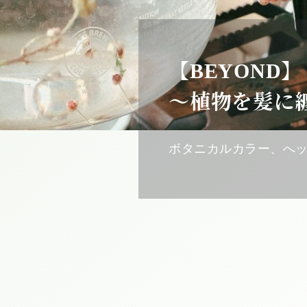
【ボタニカル
100％天然植
国産の与論島ヘナ、イ