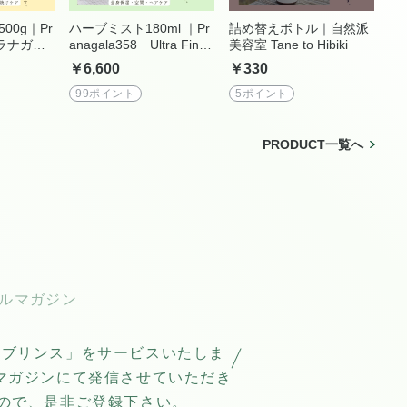
00g｜Pr
ハーブミスト180ml ｜Pr
詰め替えボトル｜自然派
(プラナガー
anagala358 Ultra Fine
美容室 Tane to Hibiki
Tane t
Bubble ｜自然派美容室 T
￥6,600
￥330
ane to Hibiki
99ポイント
5ポイント
PRODUCT一覧へ
ーブリンス」をサービスいたしま
ルマガジンにて発信させていただき
ので、是非ご登録下さい。