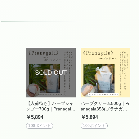
【入荷待ち】ハーブシャ
ハーブクリーム500g｜Pr
ンプー700g｜Pranagala
anagala358(プラナガー
358(プラナガーラ)｜自然
ラ)｜自然派美容室 Tane t
￥5,894
￥5,894
派美容室 Tane to Hibiki
o Hibiki
100ポイント
100ポイント