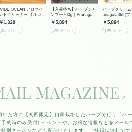
WIDE OCEAN アロマハ
【入荷待ち】ハーブシャ
ハーブクリーム5
ンドクリーナー 【オレン
ンプー700g｜Pranagala
anagala358
ジとハーブの香りの手指
358(プラナガーラ)｜自然
ラ)｜自然派美容室 
￥1,320
￥5,894
￥5,894
消毒】|自然派美容室 Tan
派美容室 Tane to Hibiki
o Hibiki
e to hibiki
20ポイント
100ポイント
100ポイント
MAIL MAGAZINE
頂いた方に【初回限定】自家栽培したハーブで行う「ハ
施術予約時のみ受付) イベントや、お得な情報などをメー
の特別クーポンなども配信いたします。ご登録は無料です