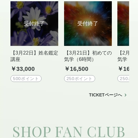
【3月22日】姓名鑑定
【3月21日】初めての
【2月2
講座
気学（6時間）
気学（6
￥33,000
￥16,500
￥16,5
500ポイント
250ポイント
250ポ
TICKETページへ
SHOP FAN CLUB