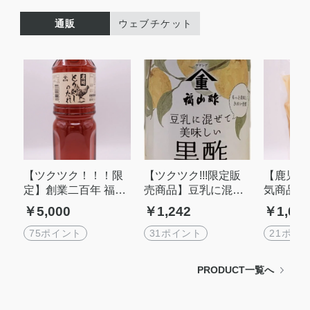
通販
ウェブチケット
【ツクツク！！！限
【ツクツク!!!限定販
【鹿児島
定】創業二百年 福山
売商品】豆乳に混ぜ
気商品!!
酢 鹿児島の味めぐり
て美味しい黒酢 ゆ
んのらっ
￥5,000
￥1,242
￥1,07
セット｜物産展で即
ず
(らっきょ
完売の無添加黒酢ら
75ポイント
31ポイント
21ポイ
っきょう・万能とり
さしのタレ・飲む黒
PRODUCT一覧へ
酢ゆず お取り寄せ・
ギフトに最適