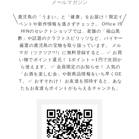
当サイトでご購入いただく
福山酢の黒酢の特徴は、苗代
と、ツクツク!!!ポイントも貯
川焼のかめ壺を使った露天か
鹿児島の「うまい」と「健康」をお届け！限定イ
まりお得です。
め壷仕込み。
ベントや新作情報を逃さずチェック。 Office IS
HINのセレクトショップでは、老舗の「福山黒
文政3年(1820年)頃より伝わ
酢」や話題のクラフトスピリッツなど、バイヤー
る昔ながらの醸造方法です。
厳選の鹿児島の宝物を取り扱っています。 メル
露天に並ぶ陶器製のかめ壷に
マガ（ツクツク!!!）に無料登録すると… ✅ お買
玄米・水・糀のみを原料とし
い物でポイント還元！ 1ポイント＝1円で次回か
一壷一壷仕込みます。
ら使えます。 ✅ 会員限定のお知らせ！ 人気の
「お酒を楽しむ会」や新商品情報をいち早くGE
T。 ✅ おすそわけ！ お友達を招待すると、あな
【黒酢の効果】
たもお友達もポイントがもらえるチャンスも。
ダイエット効果、血液サラサ
ラ、血圧低下、血糖値低下、
コレステロール正常値を保つ
効果、疲労回復、美容効果