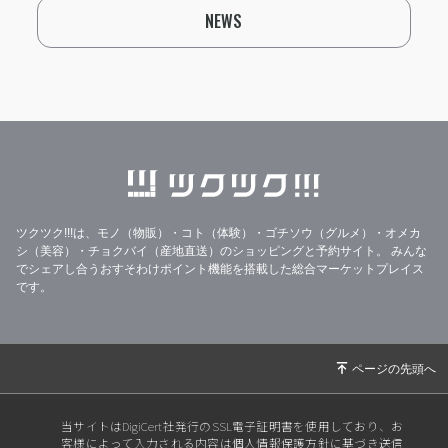
NEWS
ツクツク!!!は、モノ（物販）・コト（体験）・ゴチソウ（グルメ）・オメカ
シ（美容）・チョクバイ（産地直送）のショッピングと予約サイト。
みんな
でシェアし合うおすそわけポイント機能を搭載した総合マーケットプレイス
です。
当サイトはDigiCert社発行のSSL電子証明書を使用しており、お
客様によって入力される内容は個人情報保護方針に基づき送信