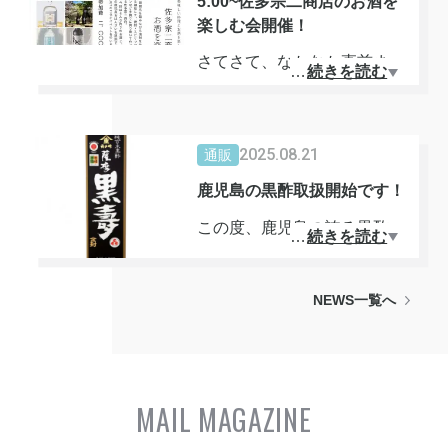
5:00~佐多宗二商店のお酒を
れる薩摩琵琶独演会「島津義
楽しむ会開催！
秀の世界」。
さてさて、なかなか直前まで
…
続きを読む
打ち合わせが転がり込んで皆
当ショップ（ツクツク!!!）に
様にお知らせするのがこのタ
て、前売りウェブチケットの
イミングとなり大変心苦しい
販売を開始いたしました。
2025.08.21
通販
のですが、10月もAKAYANE
鹿児島の黒酢取扱開始です！
イベント開催します！
薩摩琵琶の力強くも哀愁を帯
今回は、焼酎と料理もお楽し
びた音色と、幽玄の語りの世
この度、鹿児島の誇る黒酢を
…
続きを読む
みいただくのですが、国内外
界。
取扱いたします。
でニーズの高まっている佐多
今回取扱っている黒酢は、約
NEWS一覧へ
宗二商店さんのお酒を楽しん
今回は、音響に優れた「杉並
200年の歴史を持つ老舗黒酢
でいただく機会となります。
公会堂（東京）」と、伝統の
メーカーです。
奮ってご予約ください！
息づく「石川県立能楽堂（金
※適量を必ずお守りくださ
沢）」の素晴らしい空間でお
い。
MAIL MAGAZINE
届けします。
【こだわりの製法】