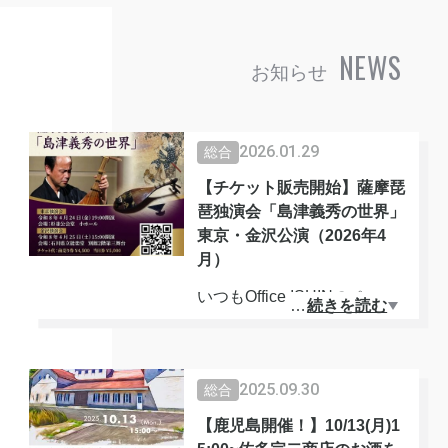
NEWS
お知らせ
2026.01.29
総合
【チケット販売開始】薩摩琵
琶独演会「島津義秀の世界」
東京・金沢公演（2026年4
月）
いつもOffice ISHINのページ
…
続きを読む
をご覧いただき、ありがとう
ございます。
2025.09.30
総合
令和8年（2026年）4月、東
【鹿児島開催！】10/13(月)1
京と金沢の2都市にて開催さ