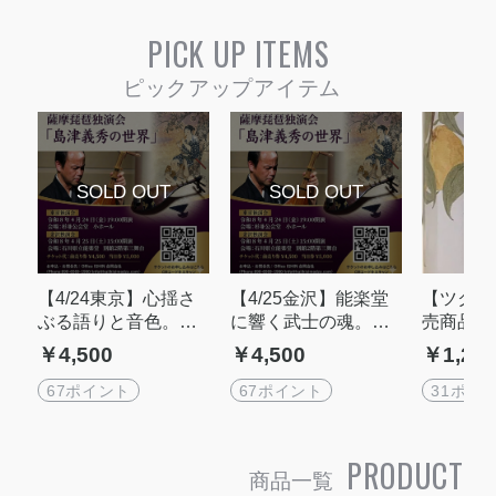
PICK UP ITEMS
【4/24東京】心揺さ
【4/25金沢】能楽堂
【ツクツク
ぶる語りと音色。薩
に響く武士の魂。薩
売商品】
摩琵琶独演会「島津
摩琵琶独演会「島津
て美味し
￥4,500
￥4,500
￥1,24
義秀の世界」＠杉並
義秀の世界」＠石川
ず
公会堂
県立能楽堂別館
67ポイント
67ポイント
31ポイ
PRODUCT
商品一覧