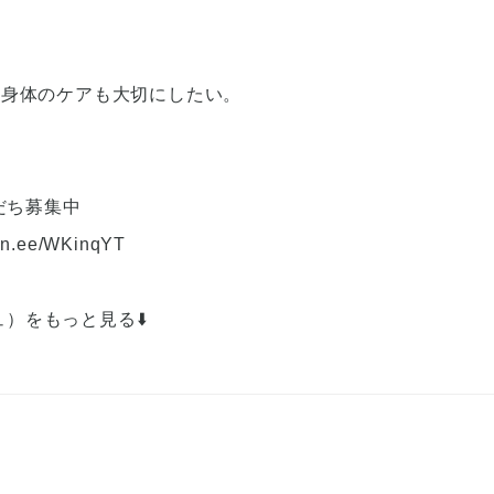
い
身体のケアも大切にしたい。
だち募集中
/lin.ee/WKinqYT
シュ）をもっと見る⬇️