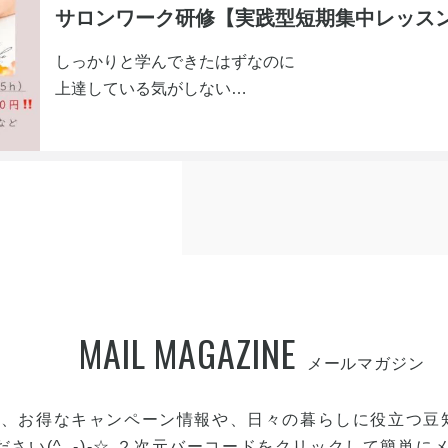
サロンワーク研修【実践型短期集中レッスン
しっかりと学んできたはずなのに
上達している気がしない
お客様のクレーム対応やサロンワークなど
実践していく中で悩みはつきません。
誰に聞いていいのかわからないというネイリストが本
技術に終わりはなく、新しい商品や新しい技術で
迷子になったりすることも少なくありません。
一人で悩んでいるよりも
ほんの少しのコツを押さえてしまえば
あっという間に上達します。
もし、
MAIL MAGAZINE
今悩んでいるならまずはLINEでお友達追加で、
あなたのお悩みを伺いビデオ通話にて
オンライン無料体験レッスンしていただけます
て、お得なキャンペーン情報や、日々の暮らしに役立つ豆
ださい(^_-)-☆ ２次元バーコードをクリックして簡単に