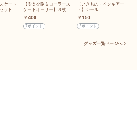
スケート
【愛＆夕陽＆ローラース
【いきもの・ペンキアー
【
セットM
ケートオーリー】３枚セ
ト】シール
ス
ド
ットMUTポストカード
￥400
￥150
￥
7ポイント
2ポイント
2
グッズ一覧ページへ