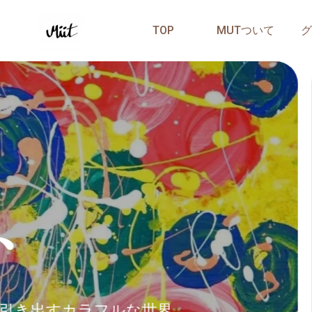
TOP
MUTついて
グ