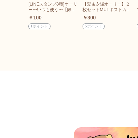
[LINEスタンプ8種]オーリ
【愛＆夕陽オーリー】２
ー〜いつも使う〜【限定
枚セットMUTポストカー
100個】
ド
￥100
￥300
1ポイント
5ポイント