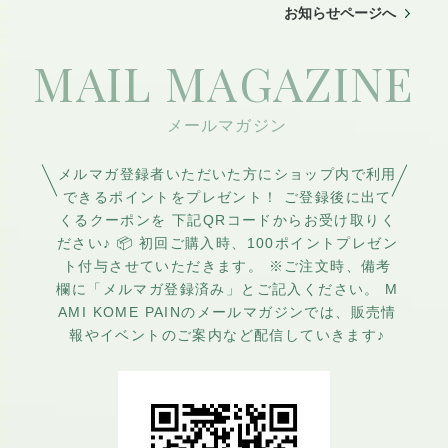
トベースのパン屋「マミコメ
お知らせページへ
インスタグラム
パン」がツクツク!!!に出店！メ
https://www.instagram.com/ma
MAIL MAGAZINE
ルマガもスタートします♪お得
mi_kome_pain?igsh=MTJxd2xl
な【メルマガ登録特典】も用
MWF0cWs5ag%3D%
意していますのでお気軽にご
登録ください♪
メルマガ登録者いただいた方にショップ内で利用
https://home.tsuku2.jp/meruma
できるポイントをプレゼント！ ご登録後に出て
くるクーポンを 下記QRコードからお受け取りく
ga_register.php?mlscd=00002
ださい♪ 📦 初回ご購入時、100ポイントプレゼン
78498
ト付与させていただきます。 ※ご注文時、備考
欄に「メルマガ登録済み」とご記入ください。 M
AMI KOME PAINのメールマガジンでは、販売情
報やイベントのご案内など配信していきます♪