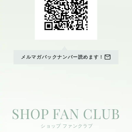
mail
メルマガバックナンバー読めます！
SHOP FAN CLUB