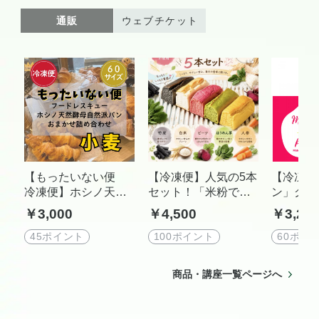
通販
ウェブチケット
【もったいない便
【冷凍便】人気の5本
【冷凍便
冷凍便】ホシノ天然
セット！「米粉では
ン」グル
酵母自然派パン60サ
なく生のお米から作
ー・プラ
￥3,000
￥4,500
￥3,20
イズ こだわりのパ
る生米パン」グルテ
ス ふわ
ン詰め合わせセッ
ンフリー・プラント
ち食感の
45ポイント
100ポイント
60ポイ
ト PAIN MIZA 東
ベース ふわふわも
ット（小
京都羽村市
ちもち食感の生米パ
製品不使
商品・講座一覧ページへ
ンセット（小麦・
ンセット
卵・乳製品不使用）/
ズの箱で
毎週土曜日締め切り
す。