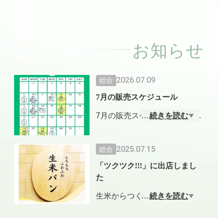
日。翌週水曜日発
送。 MAMI KOME P
AIN 東京
お知らせ
2026.07.09
総合
7月の販売スケジュール
7月の販売スケジュールです！
…
続きを読む
店頭販売以外にもイベントや
レッスンも開催しております
2025.07.15
総合
のでチェックしてみてくださ
「ツクツク!!!」に出店しまし
い🎵
た
公式ライン
生米からつくるグルテンフリ
…
続きを読む
http://lin.ee/04fM4fz
ー、ヴィーガン対応、プラン