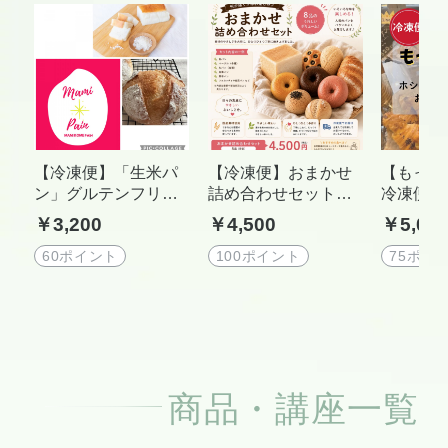
【冷凍便】「生米パ
【冷凍便】おまかせ
【もっ
ン」グルテンフリ
詰め合わせセット
冷凍便】
ー・プラントベー
「米粉ではなく生の
酵母自然
￥3,200
￥4,500
￥5,00
ス ふわふわもちも
お米から作る生米パ
サイズ 
ち食感の生米パンセ
ン」グルテンフリ
パン詰め
60ポイント
100ポイント
75ポイ
ット（小麦・卵・乳
ー・プラントベー
ト PAIN
製品不使用）生米パ
ス ふわふわもちも
ンミザ 
ンセット・６０サイ
ち食感の生米パンセ
市
ズの箱でお送りしま
ット（小麦・卵・乳
す。
製品不使用）/毎週土
曜日締め切り日。翌
商品・講座一覧
週水曜日発送。 MA
MI KOME PAIN 東
京都羽村市