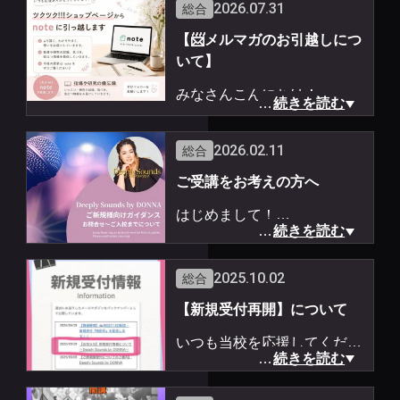
2026.07.31
総合
【📨メルマガのお引越しにつ
いて】
みなさんこんにちは！
…
続きを読む
発声の専門家 ダナ先生です
🎙️
2026.02.11
総合
ご受講をお考えの方へ
2025年1月から開始し、
はじめまして！
毎週お届けしてきたメルマガ
…
続きを読む
ですが、
ご受講をお考えのご新規様へ
７月２７日、来週月曜日の配
2025.10.02
総合
【ご新規様受付〜入校までの
信をもって、
【新規受付再開】について
流れ】をガイダンスにまとめ
こちらでの配信を終了するこ
ました。
とになりました。
いつも当校を応援してくださ
…
続きを読む
-----------
りありがとうございます♪
https://drive.google.com/file/
これからは、
10月1日より