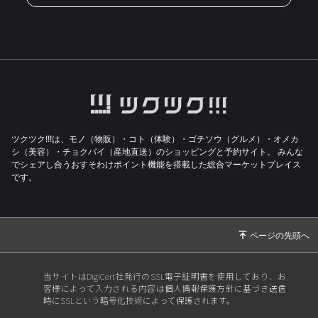
ツクツク!!!は、モノ（物販）・コト（体験）・ゴチソウ（グルメ）・オメカ
シ（美容）・チョクバイ（産地直送）のショッピングと予約サイト。
みんな
でシェアし合うおすそわけポイント機能を搭載した総合マーケットプレイス
です。
当サイトはDigiCert社発行のSSL電子証明書を使用しており、お
客様によって入力される内容は個人情報保護方針に基づき送信
時にSSLという暗号化技術によって保護されます。