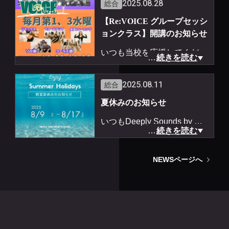
2025.08.28
総合
d/1t6K86ykuIk25aE79_i_2Tn
発信の場所を「note」へお引
＼＼ご新規様受付を再開いた
AS-I34jMwN/view?usp=drive
越しします📚
【Re:VOICE グループセッシ
します／／
sdk
ョンクラス】開講のお知らせ
詳しくは、10月1日21:00配
ぜひフォローしてくださいね
信のメルマガをご確認くださ
いつも当校を応援してくださ
…
続きを読む
🎙️
い。
りありがとうございます♪
まずはこちらをご確認くださ
https://note.com/donnasensei
-----------------------
9月よりグループセッション
2025.08.11
総合
い。
・受付は定員になり次第終了
クラスを開講いたします。
ご一読いただいた上でお問合
夏休みのお知らせ
し、『ウェイティングリス
【Re:VOICE】は、本来の歌
せいただくとスムーズです🎶
ト』にて次回をお待ちいただ
いつもDeeply Sounds by DO
声・自分を取り戻し解放す
…
続きを読む
きます。
NNAを応援してくださりあ
る。歌って笑って喜んで...ど
この場所が、
りがとうございます♪
なたでもご参加いただけるク
あなたの声と向き合う“はじ
NEWSページへ
ラスです。
まり”になりますように。
当校は8/9(土)〜8/17(日)まで
ぜひご参加ください！！
夏休みをいただきます。
開講日：毎月第１・第３水曜
Deeply Sounds by DONNA 🎙
日
💜
夏休み中にいただくメッセー
時間：10:30〜12:00