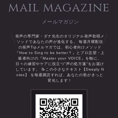
ジのご返信は
会場：WIN Culture Studio
mail magazine
通常より遅れてしまう場合が
（東京都勝どき駅１分）
ございます。
詳しくは、ウェブチケットよ
ご了承ください。
りご確認ください♪
発声の専門家・ダナ先生のオリジナル発声歌唱メ
ソッドであなたの声が進化する。 毎週月曜配信
みなさまも素敵な夏休みをお
の発声Tipメルマガでは、初心者向けメソッド
過ごしください🌻
『How to Sing to be better？』とプロ志望・上
級者向けの『Master your VOICE』を軸に、
日々の練習やケアに役立つ"声の処方箋"をお届け
しています。 📝この小さなテキスト【Deeply N
otes】 を毎週購読すれば、あなたの歌がきっと
変化します！