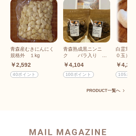
青森産むきにんにく
青森熟成黒ニンニ
白霊茸 
規格外 １kg
ク バラ入り ３
０玉） 
００ｇ×２
￥2,592
￥4,104
￥4,21
40ポイント
100ポイント
105ポ
PRODUCT一覧へ
MAIL MAGAZINE