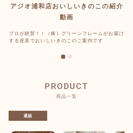
アジオ浦和店おいしいきのこの紹介
プ
動画
プロが絶賛！！（株）グリーンフレームがお届け
現
する産直でおいしいきのこのご案内です
聘
躍
PRODUCT
商品一覧
通販