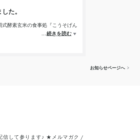
ました。
岡式酵素玄米の食事処『こうそげん
…
続きを読む
ドをお店で伝えていただくと50円
50円ポイントサービス致します！
お知らせページへ
末まで)
配信して参ります♪ ★メルマガク