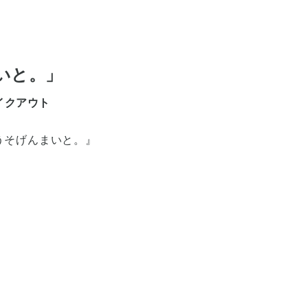
いと。」
イクアウト
うそげんまいと。』