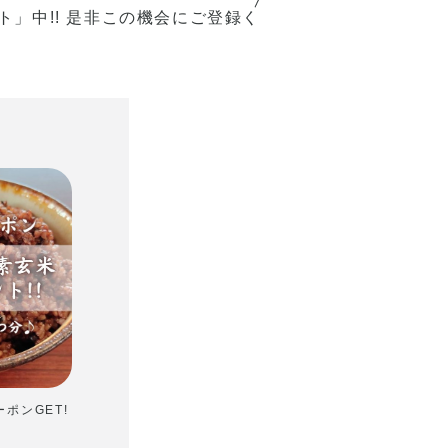
」中!! 是非この機会にご登録く
ポンGET!