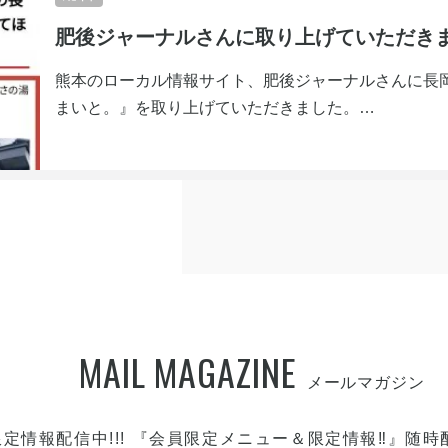
肥後ジャーナルさんに取り上げていただき
熊本のローカル情報サイト、肥後ジャーナルさんに長
まいと。』を取り上げていただきました。
https://higojournal.com/archives/kousogenmaito.html
最後までお読みいただいて出てくる読者特典のキーワー
引き致します。また、通販の備考欄に入れていただくと
(
https://tsuku2.jp/kousotamana
お一人様一回限り、8月
よろしくお願いいたします。
MAIL MAGAZINE
定情報配信中!!! 『会員限定メニュー＆限定情報‼』随時