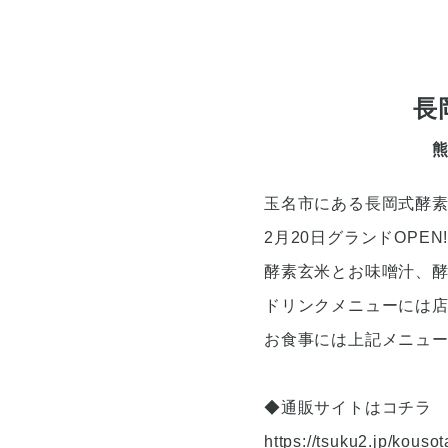
長
熊
玉名市にある長岡式酵
2月20日グランドOPEN!
酵素玄米とお味噌汁、
ドリンクメニューには
お食事には上記メニュ
◆通販サイトはコチラ
https://tsuku2.jp/kous