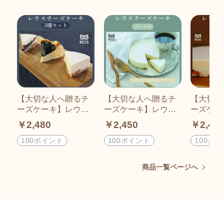
【大切な人へ贈るチ
【大切な人へ贈るチ
【大切な
ーズケーキ】レウス
ーズケーキ】レウス
ーズケー
チーズケーキ（3種カ
チーズケーキ（プレ
チーズケ
￥2,480
￥2,450
￥2,45
ットセット）（あず
ーン）／4号サイズ
き）／4
き×4/プレーン×2/KU
（直径約12cm） ※
径約12c
100ポイント
100ポイント
100ポ
NNE×2）／4号サイ
離島への発送不可
への発送
ズ（直径約12cm）
商品一覧ページへ
※離島への発送不可