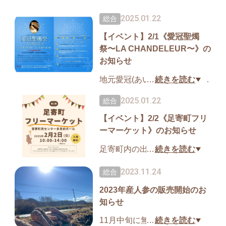
2025.01.22
総合
【イベント】2/1《愛冠聖燭
祭〜LA CHANDELEUR〜》の
お知らせ
地元愛冠(あいかっぷ)で、灯り
…
続きを読む
とスイーツを楽しめるイベン
2025.01.22
総合
トを開催します！
【イベント】2/2《足寄町フリ
えとりファームでは自家製小
ーマーケット》のお知らせ
豆を使ったおしるこを提供す
る予定です。
足寄町内の出店者が集まり、
…
続きを読む
小物などの販売もあるので、
ゴミになるものを少しでも減
2023.11.24
総合
ぜひ暖かい格好で足を運んで
らすことを目的にしたフリー
みてください♪
2023年産人参の販売開始のお
マーケットを開催します！
知らせ
えとりファームも出店し、人
日時：2025年2月1日 15時〜
参の販売を行います。
11月中旬に無事、今年の人参
…
続きを読む