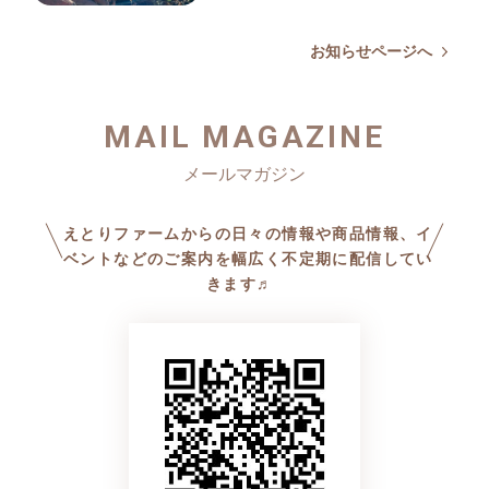
20時(大雪・吹雪の場合は翌日
入場無料なのでぜひ足を運ん
の収穫が終わりました！
に延期)
でください♪
今年は夏からの異常な高温や
お知らせページへ
場所：コビトの台所(旧愛冠駅
雨などの被害に悩まされまし
舎) 〒089-3708 北海道足寄郡
日時：2025年2月2日 10時〜
たが、それらを乗り越えてく
足寄町愛冠３５−１２
14時
MAIL MAGAZINE
れました！
場所：足寄町民センター多目
的ホール 〒089-3711 北海道
足寄郡足寄町南１条５丁目３
えとりファームからの日々の情報や商品情報、イ
ベントなどのご案内を幅広く不定期に配信してい
きます♬