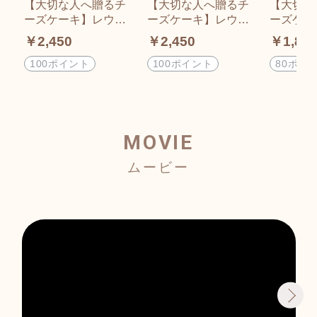
【大切な人へ贈るチ
【大切な人へ贈るチ
【大切な
ーズケーキ】レウス
ーズケーキ】レウス
ーズケー
チーズケーキ（プレ
チーズケーキ（あず
チーズケ
￥2,450
￥2,450
￥1,80
ーン）／4号サイズ
き）／4号サイズ（直
NE）／
（直径約12cm） ※
径約12cm） ※ 離島
（直径約
100ポイント
100ポイント
80ポイ
離島への発送不可
への発送不可
離島への
MOVIE