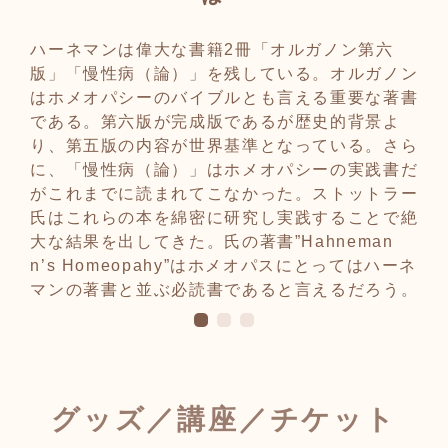
パ
のよ
ハーネマンは偉大な書籍2冊「オルガノン第六
気
版」「慢性病（論）」を残している。オルガノン
ー
はホメオパシーのバイブルとも言える重要な著書
便
である。第六版が完成版であるが歴史的背景よ
り、第五版の内容が世界基準となっている。さら
に、「慢性病（論）」はホメオパシーの実践書だ
がこれまでに読まれてこなかった。ストットラー
氏はこれらの本を綿密に研究し実践することで絶
大な結果を出してきた。氏の著書”Hahneman
n’s Homeopahy”はホメオパスにとってはハーネ
マンの著書と並ぶ必読書であると言えるだろう。
グッズ／講座／チケット