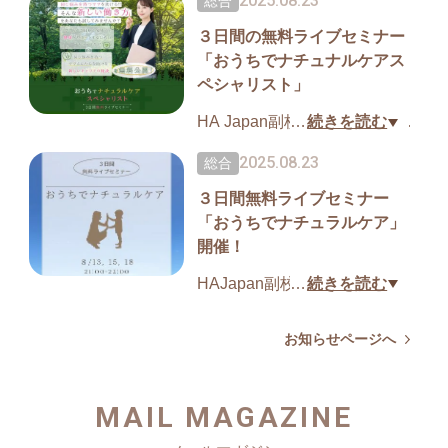
2025.08.23
ね！
総合
実はHAJapanの学生さんって
論」を解説する連続講座の最
すごいバックグラウンドをお
３日間の無料ライブセミナー
終回はリアルでの質問会。
https://home.tsuku2.jp/storeBlo
「おうちでナチュナルケアス
持ちの方がたくさんいらっし
gDetail.php?scd=0000214695
ペシャリスト」
ゃるんです。
2クール目となる今回はリアル
&no=41780
参加者さんが少なかったので
HA Japan副校長の八代朋子ホ
…
続きを読む
続きはブログをご覧ください
澤元先生とこの距離でお話で
メオパスが
2025.08.23
総合
ね↓↓
きるとても貴重な機会となり
3日間の無料Liveセミナー
https://home.tsuku2.jp/storeBlo
３日間無料ライブセミナー
ました！
「おうちでナチュナルケアス
「おうちでナチュラルケア」
gDetail.php?scd=0000214695
ペシャリスト」
開催！
&amp;amp;no=24686
質問にあがっていた、ポテン
を開催します。
シーの変遷やパラケルススと
HAJapan副校長の八代ホメオ
…
続きを読む
の関係性などなどとてもマニ
・ご自身や家族のため、セル
パスが
アックな話もとても詳細に調
フルケアとして
3日間の無料Liveセミナー
お知らせページへ
べ上げて解説して下さいまし
自然療法を取り入れたい方
「おうちでナチュナルケア」
た。
を開催します。
MAIL MAGAZINE
・セルフケア認定講師として
内容に関して詳細はメルマガ
同じ悩みを持つママを助ける
ご自身やご家族の健康に