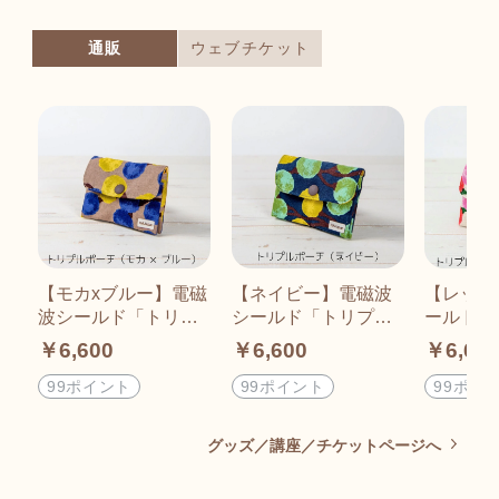
通販
ウェブチケット
【モカxブルー】電磁
【ネイビー】電磁波
【レッド
波シールド「トリプ
シールド「トリプル
ールド「
ルポーチ」
ポーチ」
ーチ」
￥6,600
￥6,600
￥6,60
99ポイント
99ポイント
99ポイ
グッズ／講座／チケットページへ