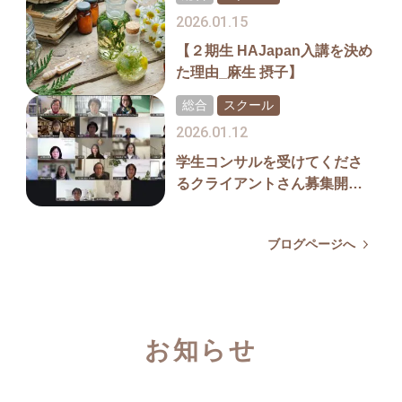
2026.01.15
【２期生 HAJapan入講を決め
た理由_麻生 摂子】
総合
スクール
2026.01.12
学生コンサルを受けてくださ
るクライアントさん募集開始
します！
ブログページへ
お知らせ