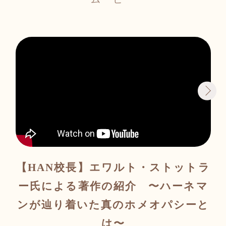
【HAN校長】エワルト・ストットラ
【
ー氏による著作の紹介 〜ハーネマ
ンが辿り着いた真のホメオパシーと
H
は〜
シ