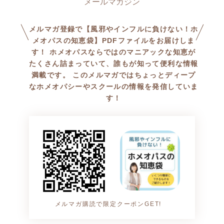
に校長が熱く語ってくれてる
ことに関心がある方
モヤっとする“何か”を感じてい
のでぜひ読んで下さいね！
る方は
メルマガ登録で【風邪やインフルに負けない！ホ
是非、ご参加くださいね。
是非、ご参加ください。
メオパスの知恵袋】PDFファイルをお届けしま
す！ ホメオパスならではのマニアックな知恵が
たくさん詰まっていて、誰もが知って便利な情報
お申し込みはこちらから
今までの延長線ではない
満載です。 このメルマガではちょっとディープ
https://homeopathyacademy.jp/
全く新しい世界線の未来のた
なホメオパシーやスクールの情報を発信していま
lp/wm-lp-3/
めに
す！
最初の一歩を歩み出しません
無料ライブセミナーで
か？
お待ちしています。
♦️日程：８/13, 15, 18
日程：８/27〜
♦️時刻：21:00-22:00
時刻：21:00-22:00
♦️形式：オンライン
＊アーカイブあり
メルマガ購読で限定クーポンGET!
お申し込みはこちらから