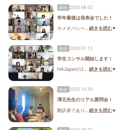
2026.08.02
総合
学年最後は発表会でした！
ホメオパシーアカデミージャ
…
続きを読む
パン(HAJapan）の
今年度、最後の行事が終わり
2026.01.12
総合
ました。
学生コンサル開始します！
1年生はマテリアメディカ発表
HAJapanの1期生は2月より学
…
続きを読む
会。
生コンサルを開始します！
3年生は論文発表会。
そのため、コンサルを受けて
2025.10.30
総合
くださるクライアントさんを
学生の皆さんの力作は素晴ら
澤元先生のリアル質問会！
募集します。
しい内容でした！
https://home.tsuku2.jp/f/HAJap
翻訳者であり、ハーネマン研
…
続きを読む
an/internship
究家でもある澤元亙先生によ
詳細はブログをみて下さい
る「オルガノン」「慢性病