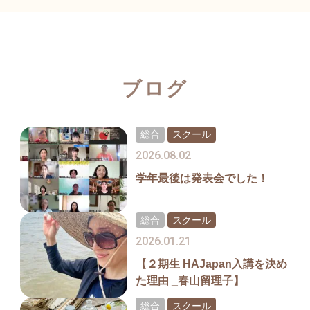
ブログ
総合
スクール
2026.08.02
学年最後は発表会でした！
総合
スクール
2026.01.21
【２期生 HAJapan入講を決め
た理由 _春山留理子】
総合
スクール