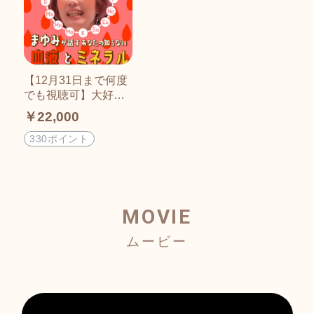
【12月31日まで何度
でも視聴可】大好
評！井上まゆみ自然
￥22,000
調和医療学『血液と
ミネラルと有害金
330ポイント
属』受け放題！
MOVIE