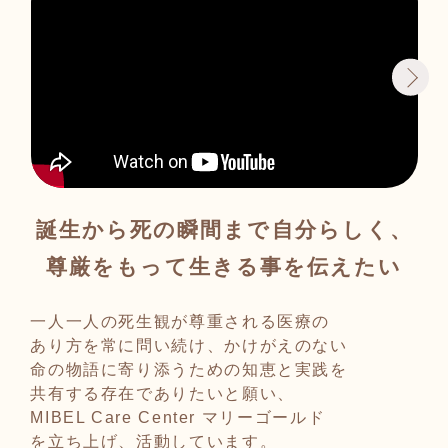
誕生から死の瞬間まで自分らしく、
尊厳をもって生きる事を伝えたい
【y
死
一人一人の死生観が尊重される医療の
だ
あり方を常に問い続け、かけがえのない
作
命の物語に寄り添うための知恵と実践を
共有する存在でありたいと願い、
MIBEL Care Center マリーゴールド
を立ち上げ、活動しています。