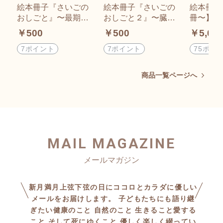
絵本冊子『さいごの
絵本冊子『さいごの
絵本冊子
おしごと』〜最期の
おしごと２』〜臓器
冊〜】『
数日、体の中の会話
チームからバトンを
しごと』
￥500
￥500
￥5,00
がこんなだったらい
受け取った肌たちの
おしごと
いな〜 作いのうえ
お話〜 作いのうえ
のうえま
7ポイント
7ポイント
75ポイ
まゆみ 絵うちやま
まゆみ 絵うちやま
ちやまと
ともみ
ともみ
商品一覧ページへ
MAIL MAGAZINE
新月満月上弦下弦の日にココロとカラダに優しい
メールをお届けします。 子どもたちにも語り継
ぎたい健康のこと 自然のこと 生きること愛する
こと そして死にゆくこと 優しく楽しく綴ってい