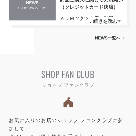
店よりご連絡させていただき
（クレジットカード決済）
ご本人様のご利用を確認させ
ていただきましてから商品発
ＡＤＭツクツク店ご利用いた
…
続きを読む
送をさせていただきます。宜
だき誠にありがとうございま
しくお願い致します。
す。
NEWS一覧へ
商品ご注文時にクレジットカ
ードをご利用のお客様へは当
店よりご連絡させていただき
ご本人様のご利用を確認させ
SHOP FAN CLUB
ていただきましてから商品発
送をさせていただきます。宜
しくお願い致します。
お気に入りのお店のショップ ファンクラブに参
加して、