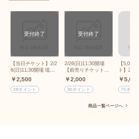
【当日チケット】2/2
2/26(日)11:30開場
【5,00
6(日)11:30開場 琉球
【前売りチケット】
ト】2/26
ドラゴンプロレスリ
琉球ドラゴンプロレ
球ドラゴ
￥2,500
￥2,000
￥5,00
ング なんくるない
スリング なんくる
リング 
サーキット2023in奥
ないサーキット2023i
いサーキッ
38ポイント
30ポイント
75ポイ
三河～海から森への
n奥三河～海から森へ
奥三河～
恩返しプロジェクト
の恩返しプロジェク
の恩返し
商品一覧ページへ
～】愛知県北設楽
ト～】愛知県北設楽
ト～】愛
郡 奥三河総合セン
郡 奥三河総合セン
郡 奥三
ター／MAKANAマカ
ター／MAKANAマカ
ター／M
ナ
ナ
ナ