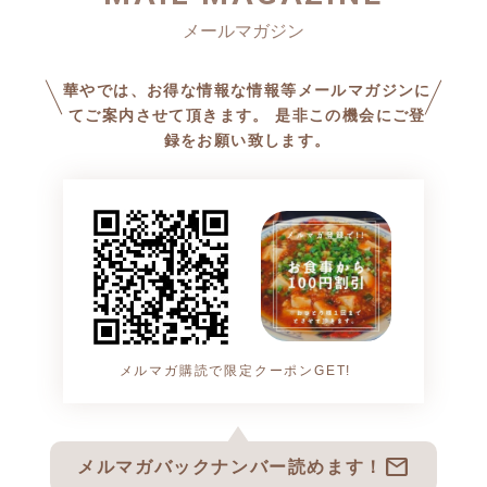
華やでは、お得な情報な情報等メールマガジンに
てご案内させて頂きます。 是非この機会にご登
録をお願い致します。
メルマガ購読で限定クーポンGET!
mail
メルマガバックナンバー読めます！