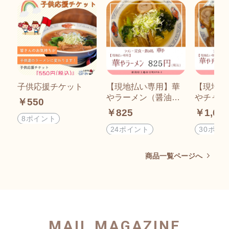
子供応援チケット
【現地払い専用】華
【現地払
やラーメン（醤油・
やチャー
￥550
塩）
（醤油・
￥825
￥1,04
8ポイント
24ポイント
30ポイ
商品一覧ページへ
MAIL MAGAZINE