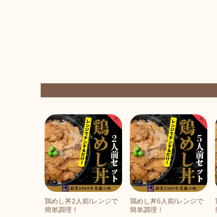
鶏めし丼2人前/レンジで
鶏めし丼5人前/レンジで
簡単調理！
簡単調理！