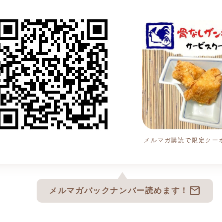
メルマガ購読で限定クーポ
mail
メルマガバックナンバー読めます！