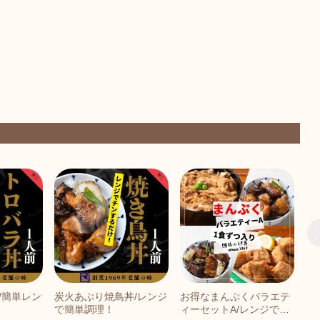
/簡単レン
炭火あぶり焼鳥丼/レンジ
お得なまんぷくバラエテ
お
で簡単調理！
ィーセットA/レンジで簡
ィ