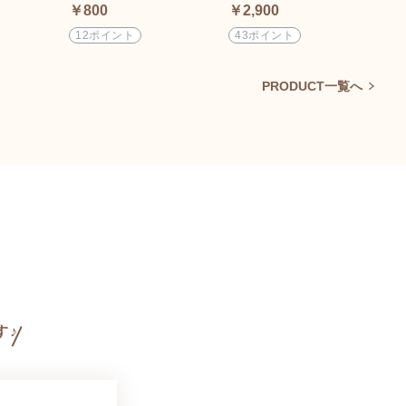
単調理！
単
￥800
￥2,900
￥5
12ポイント
43ポイント
8
PRODUCT一覧へ
す♪