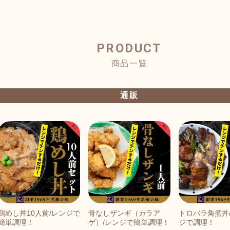
PRODUCT
商品一覧
通販
鶏めし丼10人前/レンジで
骨なしザンギ（カラア
トロバラ角煮丼
簡単調理！
ゲ）/レンジで簡単調理！
ジで調理！