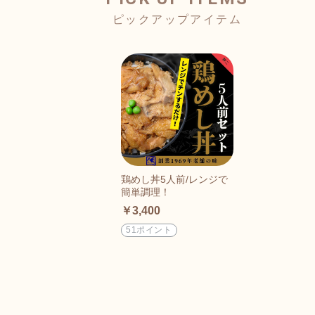
鶏めし丼5人前/レンジで
簡単調理！
￥3,400
51ポイント