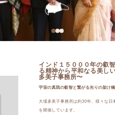
インド１５０００年の叡
る精神から平和なる美し
多美子事務所〜
宇宙の真我の叡智と繋がる光りの架け橋
大場多美子事務所は約30年、様々な日
を開催しています。