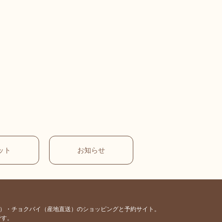
ット
お知らせ
容）・チョクバイ（産地直送）のショッピングと予約サイト。
です。