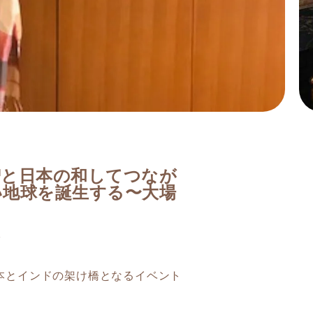
智と日本の和してつなが
い地球を誕生する〜大場
本とインドの架け橋となるイベント