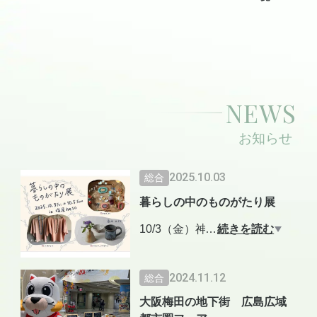
NEWS
お知らせ
2025.10.03
総合
暮らしの中のものがたり展
10/3（金）神戸塩屋で始まる
…
続きを読む
「暮らしの中のものがたり
展」へGO★
2024.11.12
総合
関西のみなさま〜！
大阪梅田の地下街 広島広域
大阪に続きまたお会いできる