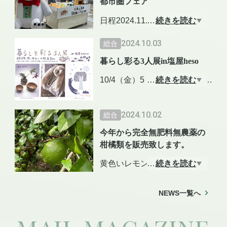
都市圏フェア
のをとっても楽しみにしてい
ます
日程2024.11.14（木）〜11.15
…
続きを読む
10/3（金）Live＆カレー要予約
（金）
2024.10.03
総合
音に浸かる秋の夜長@isa_guit
時間 11:00~19:00
arra@eccosaxo
暮らし彩る3人展in塩屋heso
場所｜梅田の地下街”ディアモ
1つ前の投稿に詳細あり！ベト
ール大阪”円形広場横のイベン
10/4（金）5（土）6（日） 10:
…
続きを読む
ナムカレー（お芋と生ウコン
トスペース「ディーズスクエ
00-16:00
のチキンカレー）
ア」
暮らしを彩る3人展in 神戸塩屋
2024.10.02
10/4,5 喫茶
総合
主催 広島広域都市圈產業振興
heso暮らしを彩る展も4回目と
・チェー（ベトナム蜜）
研究会光振興部会
今年から完全無肥料無農薬の
なり今回は神戸の塩屋で開催
・チャイ（プレーン、無花
内容観光案内、特産品の販
柑橘類を販売致します。
されます！
果）
売、観光パンフレット配布、
山に囲まれた広島の湯来町か
黄色いレモンになるまえの香
…
続きを読む
・自家焙煎珈琲
抽選会
らは穴窯で焼かれた高木文代
り高いグリーンレモン、極早
11月14日のみこちらに今年も
さんのぬくもりのある陶器た
生みかん予約販売開始！！
NEWS一覧へ
参加させて頂きます。
ち。
今後ともどうぞ宜しくお願い
https://www.oud.co.jp/ds/event/
海に囲まれた瀬戸内海の離島
致します。
entry-2264.html