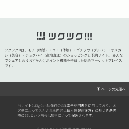
ツクツク!!!は、モノ（物販）・コト（体験）・ゴチソウ（グルメ）・オメカ
シ（美容）・チョクバイ（産地直送）のショッピングと予約サイト。
みんな
でシェアし合うおすそわけポイント機能を搭載した総合マーケットプレイス
です。
当サイトはDigiCert社発行のSSL電子証明書を使用しており、お
客様によって入力される内容は個人情報保護方針に基づき送信
時にSSLという暗号化技術によって保護されます。
© 2012-2026 ツクツク!!! All Rights Reserved.