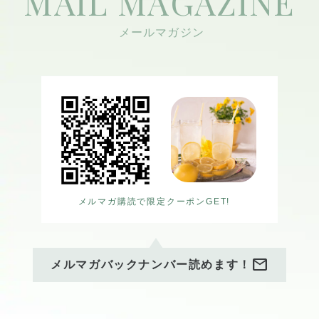
MAIL MAGAZINE
大崎上島町からは島の素材を
主に染料とした松本志乃の草
木染めの作品、
ほんわか優しい気持ちになる
てるいひろえさんの絵画やポ
ストカードが並びます。
メルマガ購読で限定クーポンGET!
mail
メルマガバックナンバー読めます！