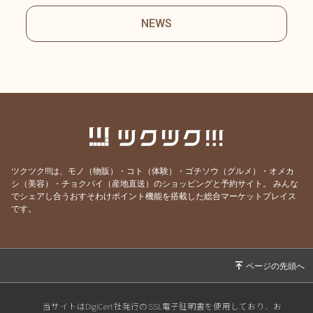
NEWS
ツクツク!!!は、モノ（物販）・コト（体験）・ゴチソウ（グルメ）・オメカ
シ（美容）・チョクバイ（産地直送）のショッピングと予約サイト。
みんな
でシェアし合うおすそわけポイント機能を搭載した総合マーケットプレイス
です。
当サイトはDigiCert社発行のSSL電子証明書を使用しており、お