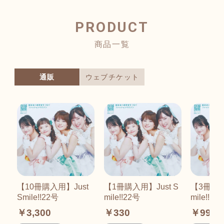
PRODUCT
商品一覧
通販
ウェブチケット
【10冊購入用】Just
【1冊購入用】Just S
【3冊購入
Smile!!22号
mile!!22号
mile!!22
￥3,300
￥330
￥990