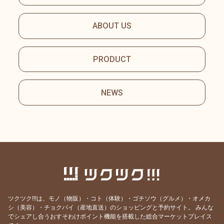
ABOUT US
PRODUCT
NEWS
ツクツク!!!は、モノ（物販）・コト（体験）・ゴチソウ（グルメ）・オメカ
シ（美容）・チョクバイ（産地直送）のショッピングと予約サイト。
みんな
でシェアし合うおすそわけポイント機能を搭載した総合マーケットプレイス