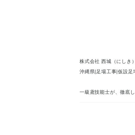
株式会社 西城（にしき
沖縄県|足場工事|仮設足
一級鳶技能士が、徹底