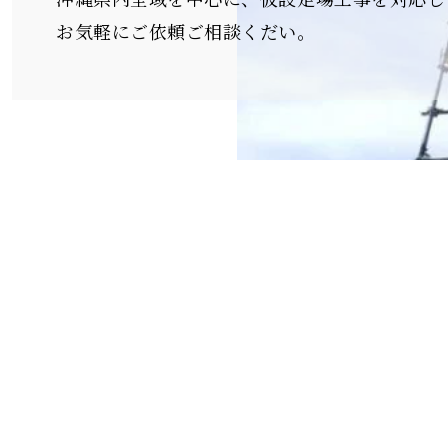
・仮設足場組立・解体工事一式
・鳶(とび)工事一式