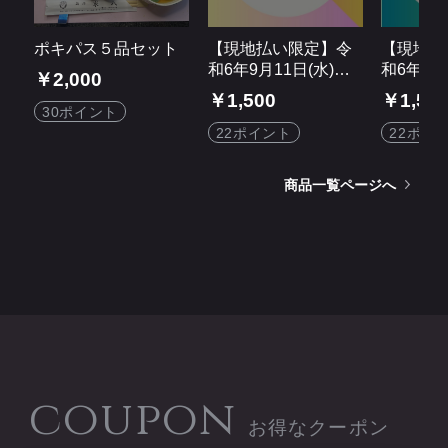
ポキパス５品セット
【現地払い限定】令
【現地払
和6年9月11日(水)米
和6年9月
￥2,000
八まちゼミ受講チケ
まちゼミ
￥1,500
￥1,50
ット
ト
30ポイント
22ポイント
22ポイ
商品一覧ページへ
coupon