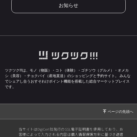
お知らせ
ツクツク!!!は、モノ（物販）・コト（体験）・ゴチソウ（グルメ）・オメカ
シ（美容）・チョクバイ（産地直送）のショッピングと予約サイト。
みんな
でシェアし合うおすそわけポイント機能を搭載した総合マーケットプレイス
です。
当サイトはDigiCert社発行のSSL電子証明書を使用しており、お
客様によって入力される内容は個人情報保護方針に基づき送信