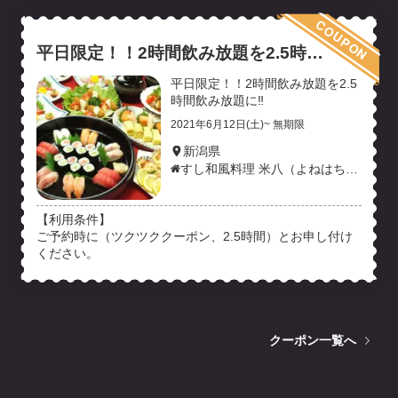
COUPON
平日限定！！2時間飲み放題を2.5時間
飲み放題に‼
平日限定！！2時間飲み放題を2.5
時間飲み放題に‼
2021年6月12日(土)~ 無期限
新潟県
すし和風料理 米八（よねはち）
|新潟県長岡市
【利用条件】
ご予約時に（ツクツククーポン、2.5時間）とお申し付け
ください。
クーポン一覧へ