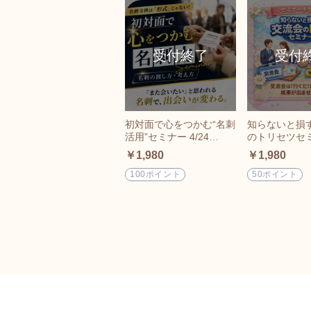
初対面で心をつかむ“名刺
知らないと損
活用”セミナー 4/24
のトリセツセミナ
（金）21:30～開催オン
（月）21:00
￥1,980
￥1,980
ラインチケット
ラインチケッ
100ポイント
50ポイント