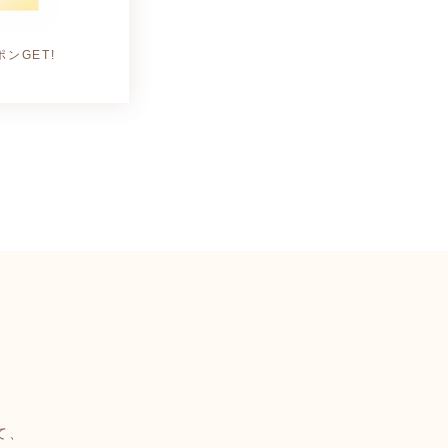
ンGET!
て、