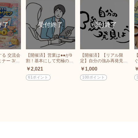
する 交流会
【開催済】営業は●●が9
【開催済】【リアル限
ー 3/30
割！基本にして究極の営
定】自分の強み再発見！
～開催オン
業術セミナー
質問に答えるだけで自身
￥2,021
￥1,000
￥
ト
の強みを見つけ出す体験
プログラム
61ポイント
100ポイント