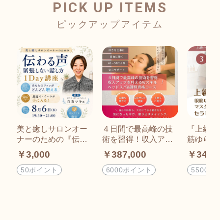
PICK UP ITEMS
美と癒しサロンオー
４日間で最高峰の技
『上級ヘ
ナーのための『伝わ
術を習得！収入アッ
筋ゆらし
る声・緊張しない話
プを叶えるWスキ
日で講師
￥3,000
￥387,000
￥342,
し方』1Day講座：8
ル・ヘッドスパ&講師
取得でき
月6日(木)19:30~21:0
資格コース｜グレイ
コース｜
50ポイント
6000ポイント
5500ポ
0
テストインストラク
ーラ上級
ター｜​ウインドイー
眼筋ゆらし
ラ・ブルーヒーリン
スターイ
グスクール｜アフタ
ターコー