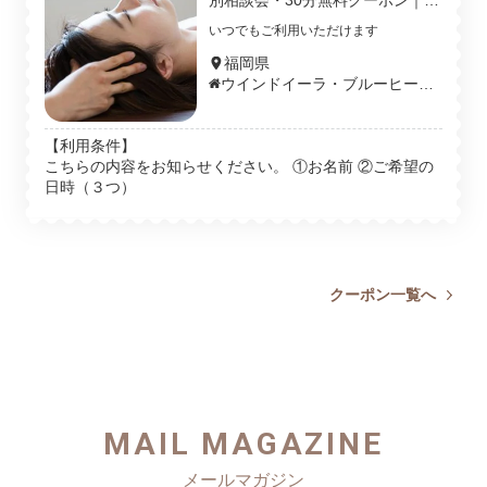
別相談会・30分無料クーポン｜
術はもちろん、イベント出展
の？」「自宅サロン開業をしたいけ
「ウインドイーラ・ヘッドスパっ
いつでもご利用いただけます
も可能になります。◆取得で
ど、何から始めたらいいの？」など、
てどんな特徴があるの？」「未経
きる資格【ウインドイーラヘ
験でも習得できるの？」「自宅サ
福岡県
何でも相談できる！
ロン開業をしたいけど、何から始
ウインドイーラ・ブルーヒーリ
ッドスパ・ブルーヒーリング
ングスクール｜アジアンビュー
めたらいいの？」など、何でも相
ティー協会｜Asian Beauty asso
セラピスト】認定証発行
談できる無料クーポンです。気軽
c
にご予約ください。
【利用条件】
こちらの内容をお知らせください。 ①お名前 ②ご希望の
日時（３つ）
クーポン一覧へ
MAIL MAGAZINE