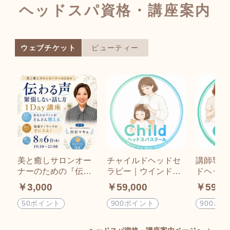
ーサポート有
ヘッドスパ資格・講座案内
ウェブチケット
ビューティー
美と癒しサロンオー
チャイルドヘッドセ
講師専用
ナーのための『伝わ
ラピー｜ウインドイ
ドヘッド
る声・緊張しない話
ーラ・ブルーヒーリ
クター｜
￥3,000
￥59,000
￥59,0
し方』1Day講座：8
ング・ヘッドスパス
ーラ・ブ
月6日(木)19:30~21:0
クール｜オンライン
ング・ヘ
50ポイント
900ポイント
900ポ
0
座学2日＋リアル実技
クール｜
1日
座学2日