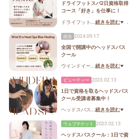
ドライフットスパ2日資格取得
の気持ちよさを体験してくだ
コース「好き」を仕事に！
さい。
ヘッドスパセラピストの資格
ドライフットスパ2日間コー
…
続きを読む
を取ったら何ができるの？
ス・むくみをすっきりさせる
2024.09.17
総合
サロン経営の収益のもう一つ
フットリフレクソロジー技術
の柱にヘッドスパスクール事
全国で開講中のヘッドスパス
を学ぶ！
クール
業をやってみたい！など、質
【ドライフットスパセラピス
問会もいたします。
ト資格】を取得するコース
ウインドイーラヘッドスパ・
…
続きを読む
は、靴下を履いたまま気軽に
ブルーヒーリングスクール
2023.02.13
ビューティー
足もみ＆ふくらはぎもみの技
は、北海道か沖縄まで全国で
術が身につくウインドイーラ
1日で資格を取るヘッドスパス
ヘッドスパスクールを開講
の新コースです。ウインドイ
クール受講者募集中！
中！未経験からプロまでお一
ーラ・フットリフレクソロジ
人お一人の夢や目標に合わせ
ヘッドスパスクール体験レッ
…
続きを読む
ー技術と座学を同時に学べる
て講習します。
スンへのお申込みもお受けし
から即実践が可能です。
2023.02.13
ウェブチケット
◆ヘッドスパスクール
ています。
※全て認定証発行
ヘッドスパスクール：1日で資
気持ちよさを味わっていただ