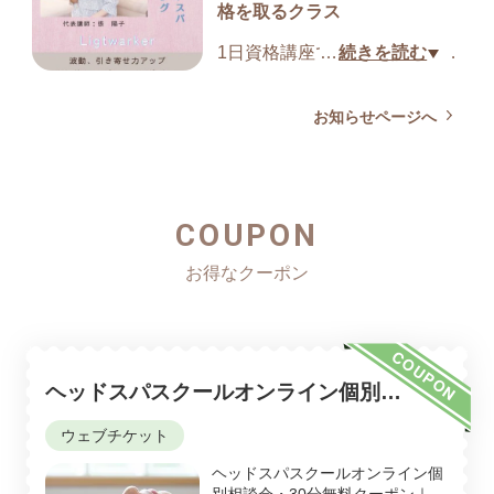
◇ヘッドスパ基礎
格を取るクラス
く施術体験20分とスクール説
・1日/ヘッドスパセラピストコ
明会30分の合計50分1,000円で
1日資格講座で人気のヘッドス
…
続きを読む
ース
す。
パ技術を学びませんか？
・2日/ヘッドスパセラピストコ
気軽にお申込みください。
家族を癒したい、サロンを開
お知らせページへ
ース
サララ電話0120-300-079
業したいなど、「なりた
・3日/インストラクターコース
い！」に合わせて講習しま
す。唯一ここだけ！ヘッドス
◇ヘッドスパ上級
COUPON
パとヒーリングを融合した
・1日/眼筋ゆらしマスターコー
【ヘッドスパ・ブルーヒーリ
ス
ング】が学べます。ヘッドス
・2日/眼筋ゆらしマスターコー
パセラピスト講座では、2つの
ス
体勢①椅子に座って行うヘッ
COUPON
・4日/グレイテストインストラ
ドスパ首、肩のリラックス②
ヘッドスパスクールオンライン個別相
クターコース
ベッドに仰向けでのヘッドス
談会・30分無料クーポン｜「ウインド
ウェブチケット
パ、首、肩のリラックスを講
イーラ・ヘッドスパってどんな特徴が
気軽にお問合せください。
習しますので、サロンでの施
ヘッドスパスクールオンライン個
あるの？」「未経験でも習得できる