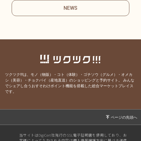
NEWS
ツクツク!!!は、モノ（物販）・コト（体験）・ゴチソウ（グルメ）・オメカ
シ（美容）・チョクバイ（産地直送）のショッピングと予約サイト。
みんな
でシェアし合うおすそわけポイント機能を搭載した総合マーケットプレイス
です。
当サイトはDigiCert社発行のSSL電子証明書を使用しており、お
客様によって入力される内容は個人情報保護方針に基づき送信