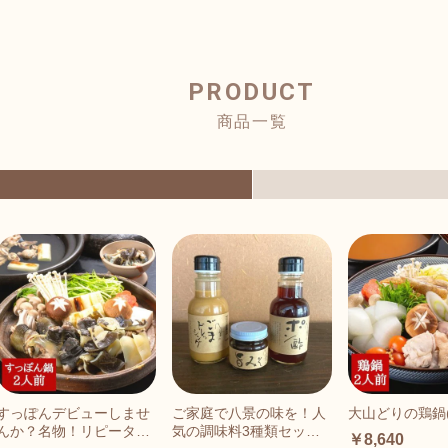
PRODUCT
商品一覧
すっぽんデビューしませ
ご家庭で八景の味を！人
大山どりの鶏鍋(
んか？名物！リピーター
気の調味料3種類セット
￥8,640