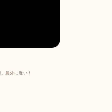
間。意外に近い！
女将さんやス