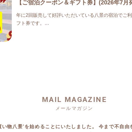
【ご宿泊クーポン＆ギフト券】(2026年7月
年に2回販売して好評いただいている八景の宿泊でご
フト券です。
ご自身でご利用するも良し、ご友人やお世話になって
いただけます。
7月からの1か月間の限定販売です。
よろしくお願いします。
※このチケットをご利用いただけるのは直接八景へお
ムページからのご予約でお願いします。
MAIL MAGAZINE
https://ticket.tsuku2.jp/events-detail/20231856600224
い物八景’を始めることにいたしました。 今まで不自由