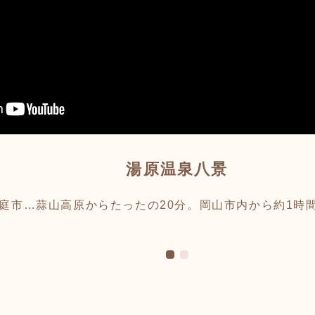
湯原温泉八景
庭市…蒜山高原からたったの20分。岡山市内から約1時