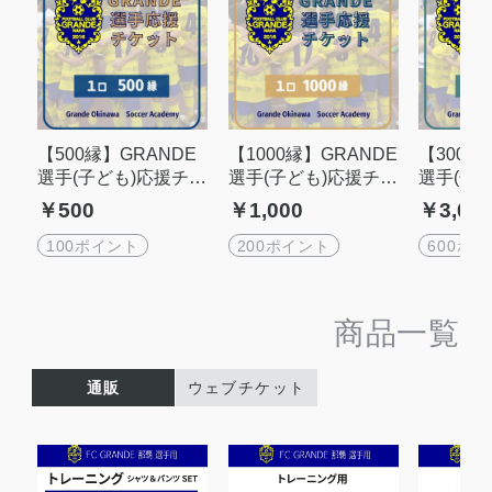
【500縁】GRANDE
【1000縁】GRANDE
【3000
選手(子ども)応援チケ
選手(子ども)応援チケ
選手(子
ット
ット
ット
￥500
￥1,000
￥3,00
100ポイント
200ポイント
600ポ
商品一覧
通販
ウェブチケット