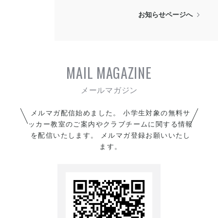
🆚️ グランフォルティス2nd
ッカー選手権大会
お知らせページへ
卒団生一人ひとりから
6ー1
結果報告
保護者、スタッフへの
【得点者】
思い出や感謝を述べていただ
たいせい×3(琉大フリーバー
☆1回戦
き、
ズ)
VS FC琉球那覇
MAIL MAGAZINE
笑いあり、涙あり、感動あり
しょうま(ゼルバサッカース
1ー1
の卒団式となりました。
クール)
PK戦
ゆうた×2(ゼルバサッカース
(5ー3)
メルマガ配信始めました。 小学生対象の無料サ
8期生はこれから素晴らしい
クール)
ッカー教室のご案内やクラブチームに関する情報
高校生活が始まりす。
☆準々決勝
を配信いたします。 メルマガ登録お願いいたし
夢に向かって本気で進んで下
⚽️準決勝
VS エステピコ
ます。
さい。
🆚️ ソリダライズ
1ー1
いつまでも応援してます！
2ー4
PK戦
【得点者】
(6ー5)
ゆうた(ゼルバサッカースク
ール)
☆準決勝