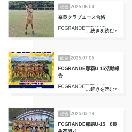
2026.08.04
総合
奈良クラブユース合格
FCGRANDE那覇U-15
…
続きを読む
9期生
浦崎 泰芽
2026.07.06
総合
J3奈良クラブユース(U-18)
内定をいただきました。
FCGRANDE那覇U-15活動報
告
セレクションには合計数百人
FCGRANDE那覇U-15
…
続きを読む
が参加し
厳しい倍率を勝ち抜き合格を
沖縄県U15リーグ戦1部現在1
掴み取りました。
位となっております。
2026.03.18
総合
残り2節を勝利すると1部リー
おめでとうございます🎊
FCGRANDE那覇U-15 8期
グ優勝となります。
生卒団式