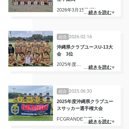
優勝が決まると来年度からは
小学6年生で
九州沖縄U15リーグへと昇格
2026年3月15日(日)
…
続きを読む
初めてGRANDEのトレーニ
します！
ングに参加したときに
FCGRANDE那覇U-15
｢絶対高校は県外のチームに
優勝目指してしっかりと取り
8期生の卒団式を行いまし
2026.02.16
総合
進学します。｣
組みます！
た。
と話していたことを思い出し
沖縄県クラブユースU-13大
応援よろしくお願いいたしま
会 3位
ます。
す。
1、2年生の保護者の皆さまか
らは
2025年度
…
続きを読む
合格が最終目標では無いと思
素敵な記念品を3年生に送っ
沖縄県クラブユースU13サッ
います！
ていただきました🎁
カー大会
これからが更なる挑戦の始ま
ありがとうございます😊
順位トーナメント
2025.06.30
総合
りです😊
2025年度沖縄県クラブユー
2年生代表れん
◎FCGRANDE那覇U-13 1st
まだまだ満足せずに日々のト
スサッカー選手権大会
1年生代表りく
チーム
レーニンから
から先輩達へ思いを伝えてく
FCGRANDE那覇Ｕ-15
…
続きを読む
頑張っていきましょう🔥
れました。
⚽️準々決勝
2025年度クラブユースU15サ