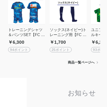
トレーニングシャツ
ソックス(ネイビー)ト
ユニフォ
＆パンツSET【FC G
レーニング用【FC G
ルキーパ
RANDE那覇選手用】
RANDE 選手用】
RAND
￥6,300
￥1,700
￥6,20
94ポイント
25ポイント
93ポイ
商品一覧ページへ
お知らせ