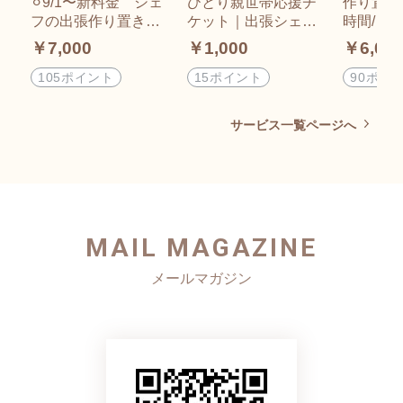
⚪︎9/1〜新料金 シェ
ひとり親世帯応援チ
作り置き
フの出張作り置きサ
ケット｜出張シェフ
時間/￥6,000 2
ービス【2時間】｜沖
の作り置きサービス
1〜通常
￥7,000
￥1,000
￥6,00
縄県内限定｜お宅の
を実質1,000円OFFで
冷蔵庫の材料で10～1
提供
105ポイント
15ポイント
90ポイ
5品のおかずを作りま
す！ 【※重要※】
サービス一覧ページへ
ご予約が完了しまし
たら公式ラインまた
はインスタグラムの
DMへ必ずご連絡くだ
さい！
MAIL MAGAZINE