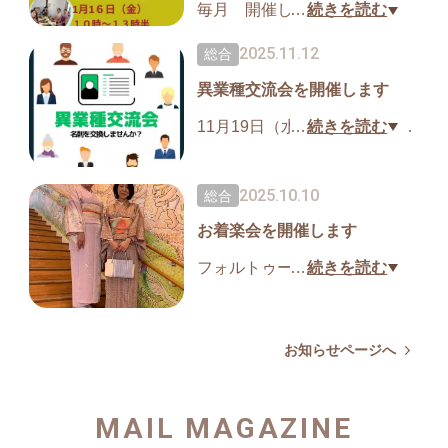
タルできます。
毎月 開催しております。
…
続きを読む
一つ550円より。お持ちの方は
1月は１６日（金）１０時〜１
2025.11.12
総合
ご持参ください。
３時半
名古屋市守山区笹ヶ根二丁目1
異業種交流会を開催します
小崎幸恵先生をお迎えして開
404
催します。
11月19日（水）13時〜15時
…
続きを読む
https://ticket.tsuku2.jp/events-d
前菜からデザートまで重ね煮
フォルトゥーナ名古屋では
etail/00050812511702
や陰陽の法則を学びながら一
【異業種ビジネス交流会】を
2025.10.10
総合
緒にお料理を作り、盛り付け
開催します。
やランチを共にし、レシピも
お着楽会を開催します
参加費500円どなたでもお気軽
手にしながらその月のテーマ
に参加していただける交流会
フォルトゥーナ名古屋では
…
続きを読む
を座学でも学びます。家にあ
です。仲間作りや、宣伝した
『着物を気軽に簡単に着てみ
る材料で肉、魚、卵を使わな
い商品、繋がりたい企業など
よう』という会を開催してお
いで野菜や豆などからタンパ
にご活用ください。
ります。
お知らせページへ
ク質なども摂り入れられるお
名刺やチラシなどお持ちくだ
着物はレンタルでお貸しでき
料理です。
さい。
https://ticket.tsuku2.jp/ev
ますので手ぶら参加も可能で
MAIL MAGAZINE
ents-detail/81105221535501?t
す。