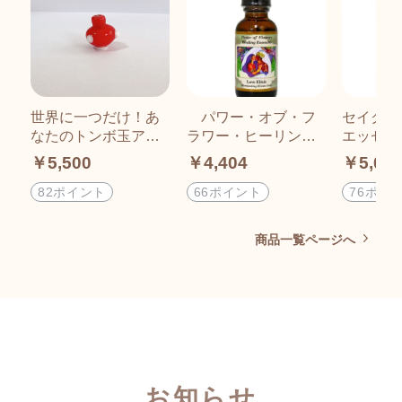
世界に一つだけ！あ
パワー・オブ・フ
セイクレ
なたのトンボ玉アク
ラワー・ヒーリン
エッセン
セサリー【梅】
グ・エッセンス
ナルパワー
￥5,500
￥4,404
￥5,08
「ラブ エリクサ
NAL PO
ー 」
82ポイント
66ポイント
76ポイ
商品一覧ページへ
お知らせ