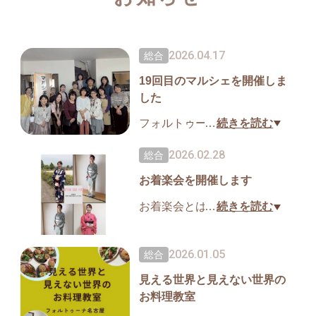
2026.04.17
総合
19回目のマルシェを開催しま
した
フォルトゥーナ名古屋では４
…
続きを読む
月12日（日）19回目のマルシ
2026.02.28
総合
ェを開催しました。
お着楽会を開催します
15ブースの出展者さまにお店
を出していただきました。施
お着楽会とは、着物を気軽に
…
続きを読む
術や美味しい食べ物、占いや
着てみようという
ワークショップなど賑やかな
会です。
2026.01.05
総合
一日となりました。
2026年３月７日（土）10時〜
次回は7月19日（日）10時〜1
見える世界と見えない世界の
15時まで
6時です。
お料理教室
着物をお持ちでない方はレン