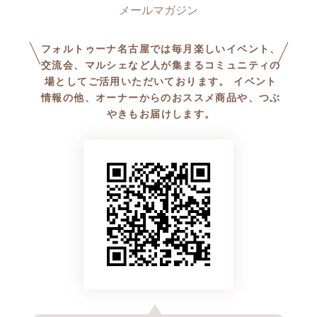
=3&Ino=000010502500
10月16日（木）10時〜15時
ランチや写真撮影を楽しんで
着物を畳むところまで学びま
フォルトゥーナ名古屋では毎月楽しいイベント、
す。
交流会、マルシェなど人が集まるコミュニティの
場としてご活用いただいております。 イベント
情報の他、オーナーからのおススメ商品や、つぶ
やきもお届けします。