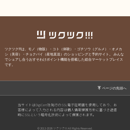
ツクツク!!!は、モノ（物販）・コト（体験）・ゴチソウ（グルメ）・オメカ
シ（美容）・チョクバイ（産地直送）のショッピングと予約サイト。
みんな
でシェアし合うおすそわけポイント機能を搭載した総合マーケットプレイス
です。
当サイトはDigiCert社発行のSSL電子証明書を使用しており、お
客様によって入力される内容は個人情報保護方針に基づき送信
時にSSLという暗号化技術によって保護されます。
© 2012-2026 ツクツク!!! All Rights Reserved.