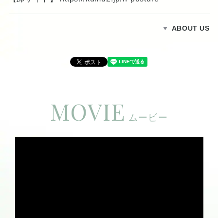
ABOUT US
MOVIE