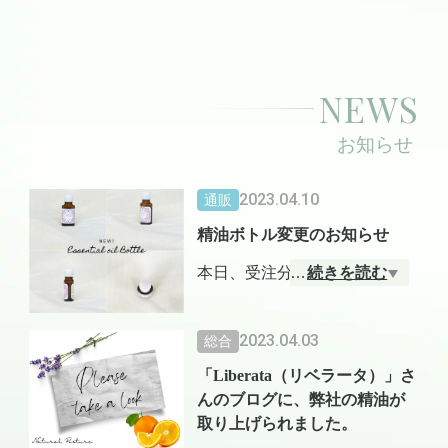
NEWS
お知らせ
2023.04.10
通販
精油ボトル変更のお知らせ
本日、受注分より10mlの精油
…
続きを読む
容器の仕様が変更となりま
す。
2023.04.03
総合
画像をご参照ください。
「Liberata（リベラータ）」さ
高さ70㎜、横幅30㎜、厚さ23
んのブログに、弊社の精油が
㎜
取り上げられました。