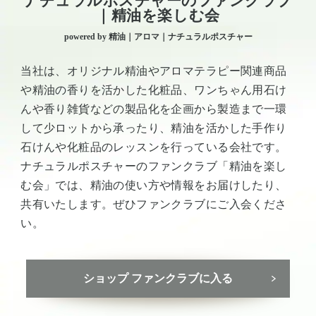
ナチュラルポスチャーのファンクラブ
｜精油を楽しむ会
powered by 精油｜アロマ｜ナチュラルポスチャー
当社は、オリジナル精油やアロマテラピー関連商品
や精油の香りを活かした化粧品、ワンちゃん用石け
んや香り雑貨などの製品化を企画から製造まで一環
して少ロットから承ったり、精油を活かした手作り
石けんや化粧品のレッスンを行っている会社です。
ナチュラルポスチャーのファンクラブ「精油を楽し
む会」では、精油の使い方や情報をお届けしたり、
共有いたします。ぜひファンクラブにご入会くださ
い。
ショップ ファンクラブに入る