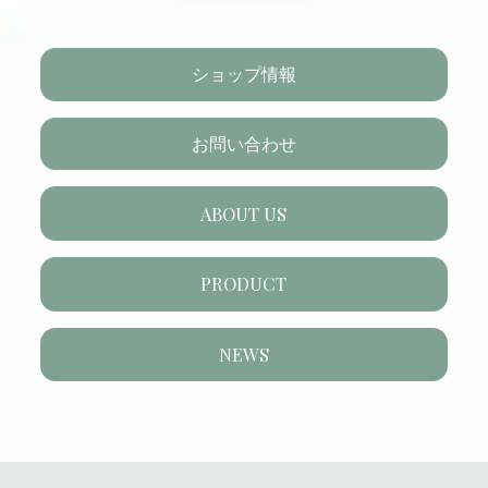
ショップ情報
お問い合わせ
ABOUT US
PRODUCT
NEWS