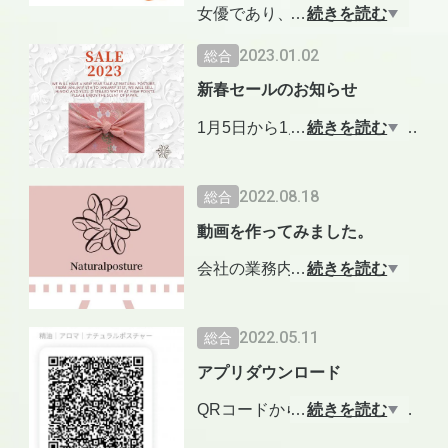
女優であり、公益財団法人動
…
続きを読む
物環境・福祉協会Eva理事長の
2023.01.02
総合
杉本彩さんが、女性の「進化
新春セールのお知らせ
する美しさ」を追求し、研
究・開発したコスメティック
1月5日から1月31日まで「ひの
…
続きを読む
ブランド、「Liberata（リベラ
きと柚子の蒸留水」を「高ポ
ータ）」さんのブログに、弊
イント」でご提供いたしま
2022.08.18
総合
社のラベンダー精油とオレン
す。日本の香りをお楽しみく
ジ スイート精油が取り上げら
動画を作ってみました。
ださい。
れました。
会社の業務内容をお知らせす
…
続きを読む
Liberata（リベラータ）さんの
る動画をアップいたしまし
商品は、動物愛護の精神か
た。ご覧いただけると幸いで
ら、製品開発における動物実
2022.05.11
総合
す。
験を一切行っておりません。
アプリダウンロード
QRコードからダウンロード可
…
続きを読む
https://liberata.jp/blog/aromathe
能です。
rapy/?fbclid=IwAR0lxMy77HcZ