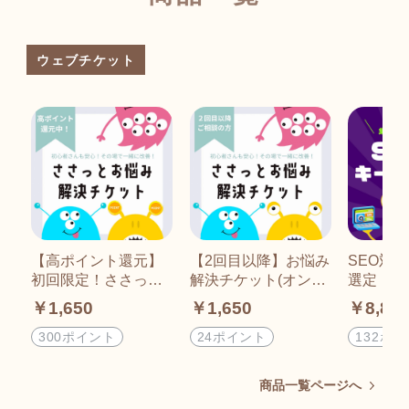
ウェブチケット
【高ポイント還元】
【2回目以降】お悩み
SEO対
初回限定！ささっと
解決チケット(オンラ
選定
お悩み解決チケット
イン相談)｜ECサイ
￥1,650
￥1,650
￥8,80
(オンライン相談)
ト制作｜バナーデザ
イン｜ホームページ
300ポイント
24ポイント
132ポ
制作
商品一覧ページへ