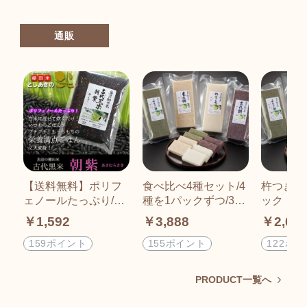
通販
【送料無料】ポリフ
食べ比べ4種セット/4
杵つき餅/
ェノールたっぷり/古
種を1パックずつ/32
ック（1
代米/朝紫/500g
枚入り
￥1,592
￥3,888
￥2,04
159ポイント
155ポイント
122ポ
PRODUCT一覧へ