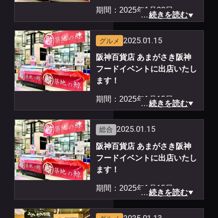
期間：2025年1月23日
ャーキー、冷凍品
…
続きを読む
（木）〜1月29日（水）
ＨＰ：
https://www.keihan-de
場所：大阪府枚方市 京阪百
pt.co.jp/kuzuha-mall/
2025.01.15
グルメ
貨店 くずはモール店 食品催
阪神百貨店 あまがさき阪神
事場
メルマガ登録はこちらから！
フードイベントに出店いたし
時間：10時〜20時まで営業
https://tsuku2.jp/tsukiji
ます！
商品：鯨カツ、立田揚、鯨ジ
期間：2025年1月15日
ャーキー、冷凍品
…
続きを読む
（水）〜1月21日（火）
ＨＰ：
https://www.keihan-de
場所：兵庫県尼崎市 阪神百
pt.co.jp/kuzuha-mall/
2025.01.15
総合
貨店 あまがさき阪神 フード
阪神百貨店 あまがさき阪神
イベント
メルマガ登録はこちらから！
フードイベントに出店いたし
時間：10時〜20時まで営業
https://tsuku2.jp/tsukiji
ます！
（最終日14日は19時30分閉
期間：2025年1月15日
場）
…
続きを読む
（水）〜1月21日（火）
商品：鯨カツ、立田揚、冷凍
場所：兵庫県尼崎市 阪神百
品