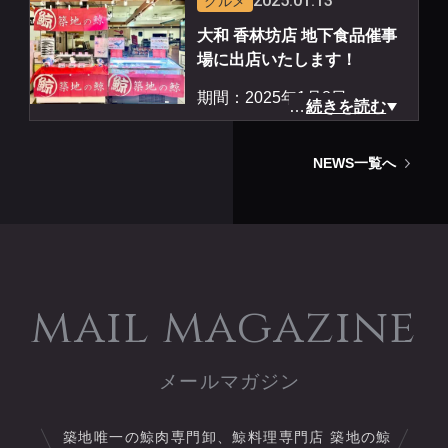
2025.01.13
グルメ
貨店 あまがさき阪神 フード
ＨＰ:
https://www.hanshin-de
大和 香林坊店 地下食品催事
イベント
pt.jp/dept/d_amagasaki.html
場に出店いたします！
時間：10時〜20時まで営業
期間：2025年1月8日
（最終日14日は19時30分閉
…
続きを読む
（水）〜1月13日（月）
場）
場所：石川県金沢市 大和
商品：鯨カツ、立田揚、冷凍
NEWS一覧へ
香林坊店
品
時間：10時〜19時まで営業
ＨＰ:
https://www.hanshin-de
商品：鯨カツ、立田揚、大和
pt.jp/dept/d_amagasaki.html
煮、鯨ジャーキー、冷凍品
ＨＰ：
https://www.daiwa-dp.
mail magazine
co.jp/kohrinbo/
メルマガ登録はこちらから
https://tsuku2.jp/tsukiji
築地唯一の鯨肉専門卸、鯨料理専門店 築地の鯨