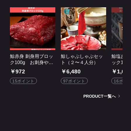
鯨赤身 刺身用ブロッ
鯨しゃぶしゃぶセッ
鯨塩皮（
ク100g お刺身や鯨
ト（２〜４人分）
ック10
カツや立田揚でも！
でん、は
￥972
￥6,480
￥1,08
ステーキもおすすめ
煮物、お
です！
15ポイント
97ポイント
16ポイ
PRODUCT一覧へ