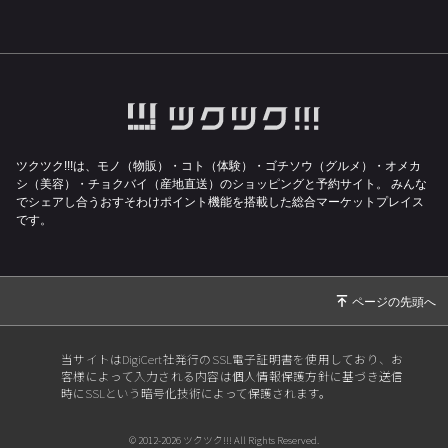
ツクツク!!!は、モノ（物販）・コト（体験）・ゴチソウ（グルメ）・オメカ
シ（美容）・チョクバイ（産地直送）のショッピングと予約サイト。
みんな
でシェアし合うおすそわけポイント機能を搭載した総合マーケットプレイス
です。
当サイトはDigiCert社発行のSSL電子証明書を使用しており、お
客様によって入力される内容は個人情報保護方針に基づき送信
時にSSLという暗号化技術によって保護されます。
© 2012-2026 ツクツク!!! All Rights Reserved.