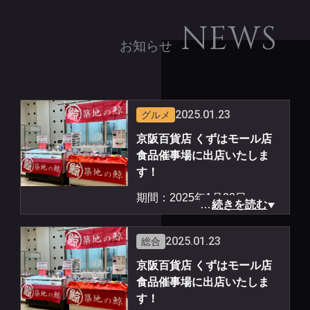
NEWS
お知らせ
2025.01.23
グルメ
京阪百貨店 くずはモール店
食品催事場に出店いたしま
す！
期間：2025年1月23日
…
続きを読む
（木）〜1月29日（水）
場所：大阪府枚方市 京阪百
2025.01.23
総合
貨店 くずはモール店 食品催
京阪百貨店 くずはモール店
事場
食品催事場に出店いたしま
時間：10時〜20時まで営業
す！
商品：鯨カツ、立田揚、鯨ジ