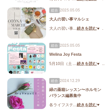
ご予約不要。お待ちしていま
る、五感に響くセッション。
2025.05.05
総合
す♪
メロディ・カラー・ハーブ・
大人の習い事マルシェ
ヘアアレンジ。それぞれが導
く、あなただけの体験。セッ
大人の習い事マルシェ、5月11
…
続きを読む
ションの最後は、スイーツと
日（日）10時〜16時、旭川市
コーヒーで余韻をゆったり
民活動センターCoCoDeにて
2025.05.05
総合
と。五感すべてが満たされる
開催。当店は直感リーディン
一日をお過ごしください
https://
Welina Joy Festa
グブレンドハーブティーと、
ticket.tsuku2.jp/events-detail/22
ハーブ蒸留見学＆化粧水作り
5月10日（土）10時〜16時Wel
…
続きを読む
259720153220
で出店。化粧水ワークショッ
ina Joy Festa 旭川市民活動セ
プはご予約優先
https://ticket.tsu
ンターCoCoDeにて出店。当
2024.12.29
総合
ku2.jp/events-detail/22620041
店は直感リーディングブレン
059530
緑の薬箱レッスン〜ホルモン
ドハーブティーで出店。美味
バランス編募集中
旭川近郊の素敵なお教室の先
しいもの、ヒーリング、リラ
生が集合します。お楽しみ
クセーション、占いなど多数
各ライフステージで起こりう
…
続きを読む
に。
出店。お待ちしています。
る女性の不調を知り、ホルモ