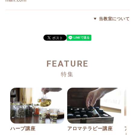
当教室について
FEATURE
ハーブ講座
アロマテラピー講座
アロ
トリ