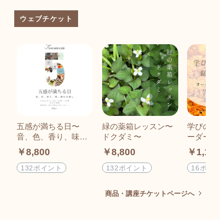
ウェブチケット
五感が満ちる日〜
緑の薬箱レッスン〜
学びのご
音、色、香り、味、
ドクダミ〜
ーダーメ
触れる癒し
ティー付
￥8,800
￥8,800
￥1,10
132ポイント
132ポイント
16ポイ
商品・講座チケットページへ