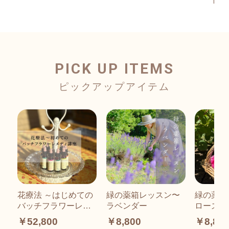
PICK UP ITEMS
花療法 ～はじめての
緑の薬箱レッスン〜
緑の薬箱
バッチフラワーレメ
ラベンダー
ローズ
ディ講座～
￥52,800
￥8,800
￥8,80