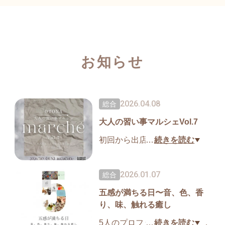
お知らせ
2026.04.08
総合
大人の習い事マルシェVol.7
初回から出店させていただき
…
続きを読む
今年で早7回目。5月10日10
時〜16時。旭川市民活動セン
2026.01.07
総合
ターCoCoDeにて。直感ブレ
五感が満ちる日〜音、色、香
ンドハーブティー、ハーブ美
り、味、触れる癒し
容オイル、ホットハーブティ
ーをお楽しみいただけます。
5人のプロフェッショナルが贈
…
続きを読む