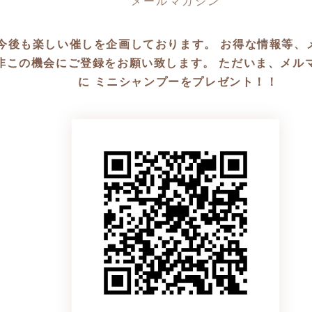
◆営業時間
KUでは今後も楽しい催しを企画しております。 お得な情報
火〜土曜⇒10:00〜19:30 日曜⇒10:00〜18:30
非この機会にご登録をお願い致します。 ただいま、メル
に ミニシャンプーをプレゼント！！
◆定休日
月曜日
その他研修等でお休み有り
◆カット価格
¥4400
◆席数
セット面4席