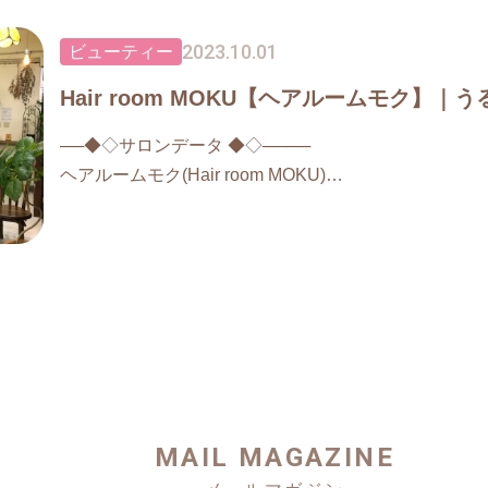
・パラベンフリー
◆マニキュアで根元の染まりの甘さに不満な方
2023.10.01
ビューティー
ーーーーーーーーーーーー
◆ジアミンアレルギーでカラーをあきらめている
Forシャンプートリートメント
方
Hair room MOKU【ヘアルームモク】｜
940ml ¥2640
──◆◇サロンデータ ◆◇────
詳しくはスタッフまで♪
ヘアルームモク(Hair room MOKU)
Forオーセンティックオイル
◆電話番号
120ml ¥1980
098-974-3242
ーーーーーーーーーーーー
◆住所
・マグノリアの香り
沖縄県うるま市赤道249-1 小川ハイツ１Ｆ
・ジャスミンの香り
・サボンの香り
◆アクセス・道案内
・アーモンドミルクティの香り
【沖縄南ＩＣからお越しの場合】北上し、池武当東の
ンエー具志川メインシティを過ぎて最初の信号（江州
MAIL MAGAZINE
し、２つ目の路地の右手に見えます。紳士服はるやま