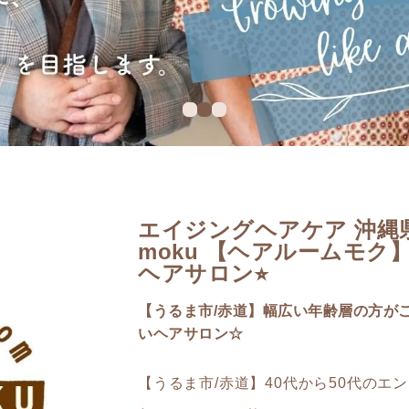
エイジングヘアケア 沖縄県う
moku 【ヘアルームモク
ヘアサロン⭐︎
【うるま市/赤道】幅広い年齢層の方が
いヘアサロン☆
【うるま市/赤道】40代から50代の