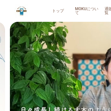
MOKUについ
通
トップ
て
覧