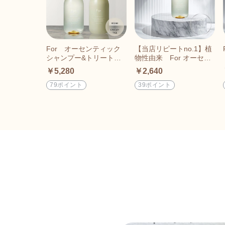
For オーセンティック
【当店リピートno.1】植
シャンプー&トリートメ
物性由来 For オーセン
ント 980ml 2本セット
ティック シャンプー 980
￥5,280
￥2,640
ml |ヘアケア｜マグノリ
ア｜
79ポイント
39ポイント