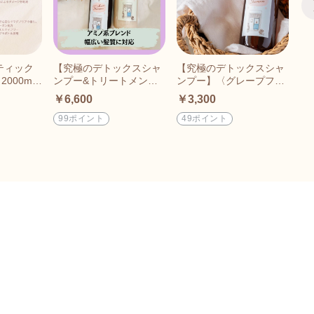
ティック
【究極のデトックスシャ
【究極のデトックスシャ
【
000ml
ンプー&トリートメン
ンプー】〈グレープフル
ン
プ
ト】2本セット〈グレー
ーツの香り〉|活性酸素除
ー
￥6,600
￥3,300
￥6
プフルーツの香り〉400
去｜毛髪補修効果｜ヘマ
め
mlポンプ式タイプ
チン入り｜400mlポンプ
除
99ポイント
49ポイント
9
式タイプ ｜レターパック
でお届け