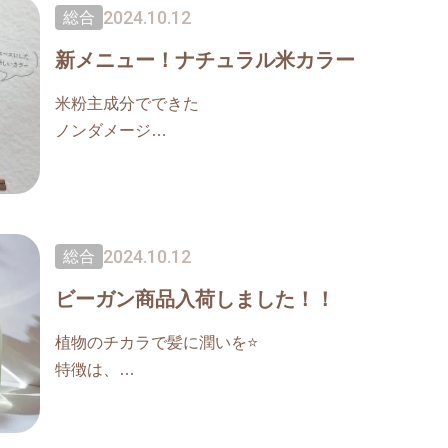
2024.10.12
総合
新メニュー！ナチュラル米カラー
米粉主成分でできた
ノンダメージ
ノンジアミンの米カラー
米セラミドで保湿に優れています。
2024.10.12
総合
自然由来ですので頭皮のコンディションも
整えます♪
ビーガン商品入荷しました！！
植物のチカラで髪に潤いを⭐️
【こんな方におすすめ】
特徴は、
◆ナチュラルサスティナブルエコ環境に
・動物性成分不使用
配慮した高品質のカラーにご興味のある方
・非動物実験