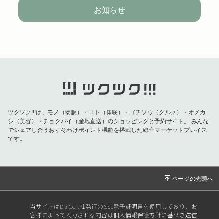
お知らせ
ツクツク!!!は、モノ（物販）・コト（体験）・ゴチソウ（グルメ）・オメカ
シ（美容）・チョクバイ（産地直送）のショッピングと予約サイト。
みんな
でシェアし合うおすそわけポイント機能を搭載した総合マーケットプレイス
です。
当サイトはDigiCert社発行のSSL電子証明書を使用しており、お
客様によって入力される内容は個人情報保護方針に基づき送信