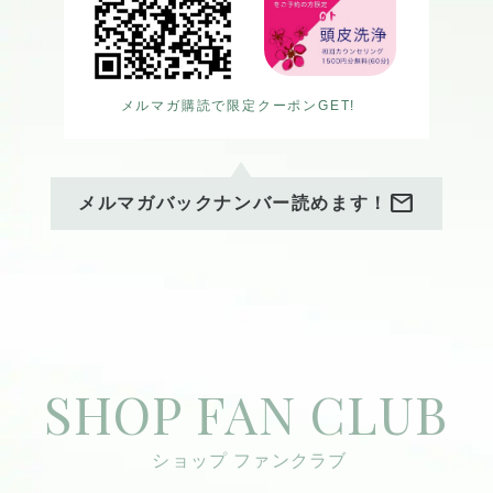
メルマガ購読で限定クーポンGET!
mail
メルマガバックナンバー読めます！
SHOP FAN CLUB