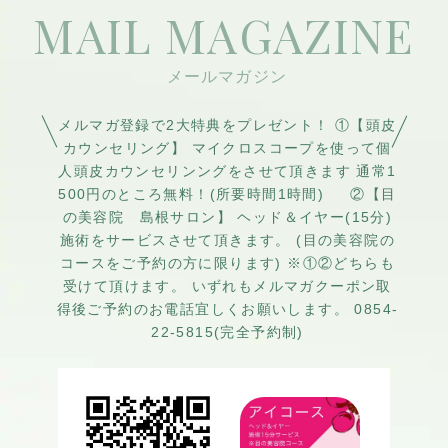
れています。
MAIL MAGAZINE
ぼせ」「ほてり」が起きやす
気…生命活動のエネルギー源
く、また紫外線による頭皮の
血…全身に栄養を与える血液
「日焼け」「炎症」などのト
水…血液以外の体液(津液)
ラブルや夏バテに注意が必要
な季節です。【冬病夏治とう
メルマガ登録で2大特典をプレゼント！ ①【頭皮
※滞りを流すきっかけをつく
びょうかじ】冬の病は夏に治
カウンセリング】 マイクロスコープを使って個
る施術に有効的なのが頭皮洗
人頭皮カウンセリンングをさせて頂きます 通常1
す‼
500円のところ無料！(所要時間1時間) ②【目
浄です。
頭皮をしっかり冷やす事で、
の美容院 島根サロン】 ヘッド＆イヤー(15分)
アレルギー因子を排毒するこ
施術をサービスさせて頂きます。 (目の美容院の
とが出来ます！冷やっと爽快
コースをご予約の方に限ります) ※①②どちらも
なクール洗浄でリフレッシュ
受けて頂けます。 いずれもメルマガクーポン取
得後ご予約のお電話宜しくお願いします。 0854-
して下さい。
22-5815(完全予約制)