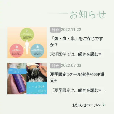
お知らせ
2022.11.22
総合
「気・血・水」をご存じです
か？
東洋医学では「気」「血」
…
続きを読む
「水」と呼ばれる3大要素が身
2022.07.03
総合
体の中を常に巡っており、そ
夏季限定‼クール洗浄⭐︎500P還
れによって心と身体の健康を
元⭐︎
保っていると考えられていま
す。
【夏季限定クール洗浄 5500
…
続きを読む
ストレスや環境により、この
円】
巡りが滞ると、身体のみなら
夏は気温の上昇により頭部に
お知らせページへ
ず肌へも影響を与えると言わ
熱がこもりやすいため、「の