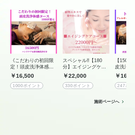
《こだわりの初回限
スペシャル!!【180
【150
定！頭皮洗浄体感コ
分】エイジングケア
皮洗浄(
ース 1000P 還元》 1
コース(トリプル洗
￥16,500
￥22,000
￥16,5
6500 円(税込)3 時間
浄、ハンドケア&排毒
30 分~（カウンセリ
手洗浄、フットケア&
1000ポイント
330ポイント
247ポ
ング含む）
排毒足湯、首リンパ)
※キープ会員様につ
施術ページへ
いてはお問合せ下さ
いませ。