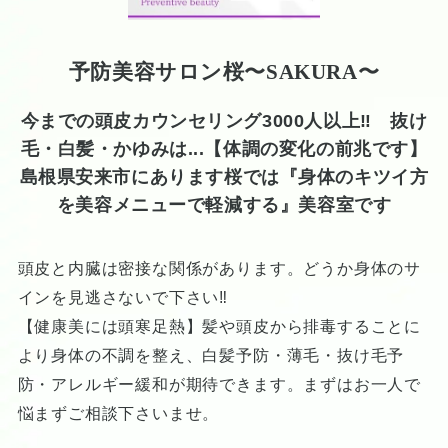
予防美容サロン桜〜SAKURA〜
今までの頭皮カウンセリング3000人以上‼ 抜け
毛・白髪・かゆみは...【体調の変化の前兆です】
島根県安来市にあります桜では『身体のキツイ方
を美容メニューで軽減する』美容室です
頭皮と内臓は密接な関係があります。どうか身体のサ
インを見逃さないで下さい‼
【健康美には頭寒足熱】髪や頭皮から排毒することに
より身体の不調を整え、白髪予防・薄毛・抜け毛予
防・アレルギー緩和が期待できます。まずはお一人で
悩まずご相談下さいませ。