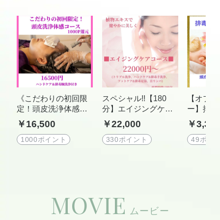
《こだわりの初回限
スペシャル!!【180
【オプシ
定！頭皮洗浄体感コ
分】エイジングケア
ー】排毒
ース 1000P 還元》 1
コース(トリプル洗
トケア
￥16,500
￥22,000
￥3,30
6500 円(税込)3 時間
浄、ハンドケア&排毒
30 分~（カウンセリ
手洗浄、フットケア&
1000ポイント
330ポイント
49ポイ
ング含む）
排毒足湯、首リンパ)
※キープ会員様につ
いてはお問合せ下さ
いませ。
MOVIE