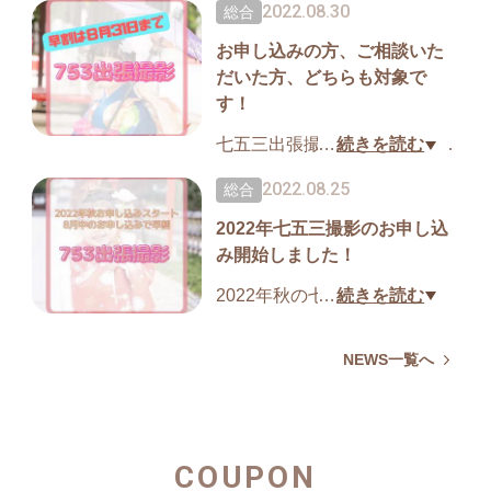
2022.08.30
総合
お申し込みの方、ご相談いた
だいた方、どちらも対象で
す！
七五三出張撮影の早割は8月31
…
続きを読む
日まで。
2022.08.25
総合
どうしようか、悩んでいると
2022年七五三撮影のお申し込
いうお声も聞きますので、お
み開始しました！
申し込みの方だけでなく、8月
中にご相談いただいた方も対
2022年秋の七五三撮影のお申
…
続きを読む
象とさせていただきます！
し込み受付ております。
基本的には土日祝日で承って
NEWS一覧へ
お気軽にご連絡ください(^^)
おります。どうしても平日
が…という方はご相談くださ
↓↓
い。11月14日(月)、11月22日
https://lin.ee/Z9h6njs
COUPON
(火)午後は承ること可能です。