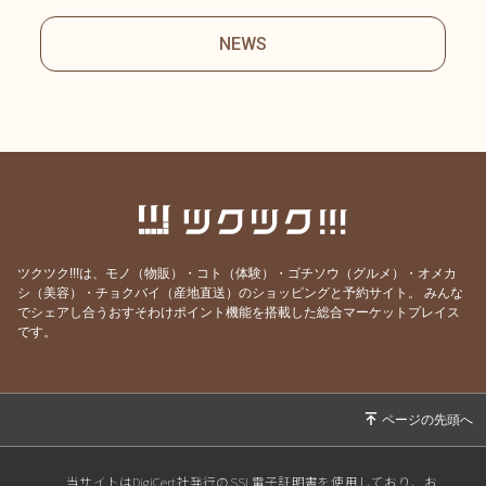
NEWS
ツクツク!!!は、モノ（物販）・コト（体験）・ゴチソウ（グルメ）・オメカ
シ（美容）・チョクバイ（産地直送）のショッピングと予約サイト。
みんな
でシェアし合うおすそわけポイント機能を搭載した総合マーケットプレイス
です。
当サイトはDigiCert社発行のSSL電子証明書を使用しており、お