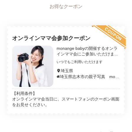
８月中のお申し込みは早割の
金額ですので、迷っている方
はご相談だけでもお気軽にメ
COUPON
ッセージくださいね。
オンラインママ会参加クーポン
LINE公式からメッセージくだ
monange babyの開催するオンラ
さい。
インママ会にご参加いただけま
す。 日程はお問い合わせくださ
いつでもご利用いただけます
い。 ※他のクーポンとの併用はで
↓お友だち追加↓
きません。
埼玉県
https://lin.ee/Z9h6njs
埼玉県志木市の親子写真 mon
ange photo
【利用条件】
オンラインママ会当日に、スマートフォンのクーポン画面
をお見せください。