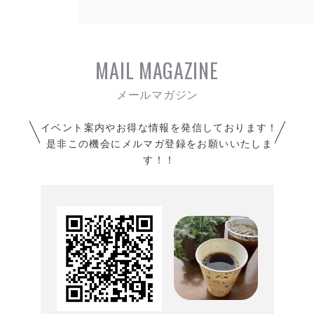
人気のもちもち食パンの回数
券を販売開始致しました！
10斤分のお値段で11斤分つ
MAIL MAGAZINE
いてくる超お得な回数券とな
っております！
WEBチケットとなっており
イベント案内やお得な情報を発信しております！
ますので当店アプリより現地
是非この機会にメルマガ登録をお願いいたしま
決済にてお買い求めいただけ
す！！
ます！
是非、お見逃しなく！！