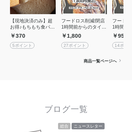
【現地決済のみ】超
フードロス削減!閉店
フードロ
お得♪もちもち食パン
1時間前からのタイム
1時間前
1斤チケット
セール10個分チケッ
セール5
￥370
￥1,800
￥950
ト【現地払いのみ:ク
【現地払
レジット払い不可】
ジット払
5ポイント
27ポイント
14ポイ
商品一覧ページへ
ブログ一覧
総合
ニュースレター