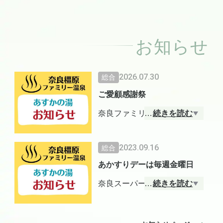
お知らせ
2026.07.30
総合
ご愛顧感謝祭
奈良ファミリー温泉あすかの
…
続きを読む
湯「8月イベント」の案内を更
新しましたのでご覧ください
2023.09.16
総合
ませ。
あかすりデーは毎週金曜日
詳細はこちらから
奈良スーパー銭湯「あすかの
…
続きを読む
https://home.tsuku2.jp/f/asukan
湯」ではあかすりが大人気！
oyu/calendar
毎週金曜日は30分以上のコー