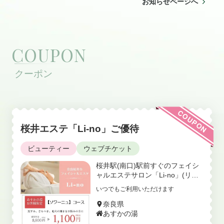
スをご利用いただきますと
お知らせページへ
【あかすりポイント2倍】押印
します!!
COUPON
COUPON
桜井エステ「Li-no」ご優待
ビューティー
ウェブチケット
桜井駅(南口)駅前すぐのフェイシ
ャルエステサロン「Li-no」(リー
ノ)でのフェイシャルエステが優
いつでもご利用いただけます
待価格で受けられます！ 通常8,80
0円のソワーニュコースが1,100円
奈良県
の優待価格となります。 お肌のく
あすかの湯
すみ、毛穴の黒ずみや毛穴の開