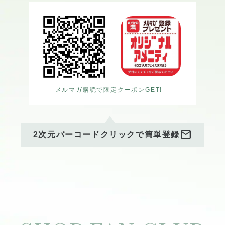
メルマガ購読で限定クーポンGET!
mail
2次元バーコードクリックで簡単登録