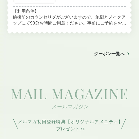
き、ざらつきがきになる方におす
すめです。 施術後のツルツルした
【利用条件】
手触りと透明感を実感いただける
施術前のカウンセリグがございますので、施樹とメイクア
人気のコースです。 ※施術後のメ
ップにて90分お時間ご用意ください。事前にご予約をお願
イクアップも無料で体験いただけ
いいたします。 LINEID▶︎ lino0201 TEL 0744-47-2241 (9:
ます。
00~17:00) 定休月・祝 桜井市桜井204-1 幸和ビル405
クーポン一覧へ
MAIL MAGAZINE
メルマガ初回登録特典【オリジナルアメニティ】
プレゼント♪♪