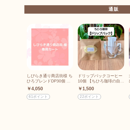
通販
しびらき通り商店街様 ち
ドリップパックコーヒー
ひろブレンドDP30個 専
10個 【ちひろ珈琲の自家
用カート
焙煎珈琲豆】
￥4,050
￥1,500
61ポイント
22ポイント