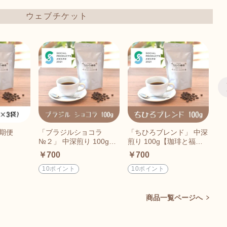
ウェブチケット
期便
「ブラジルショコラ
「ちひろブレンド」 中深
「
№２」 中深煎り 100g
煎り 100g【珈琲と福
チ
【珈琲と福祉】ちひろ珈
祉】ちひろ珈琲の自家焙
福
￥700
￥700
￥
琲の自家焙煎珈琲豆
煎珈琲豆
焙
10ポイント
10ポイント
1
商品一覧ページへ