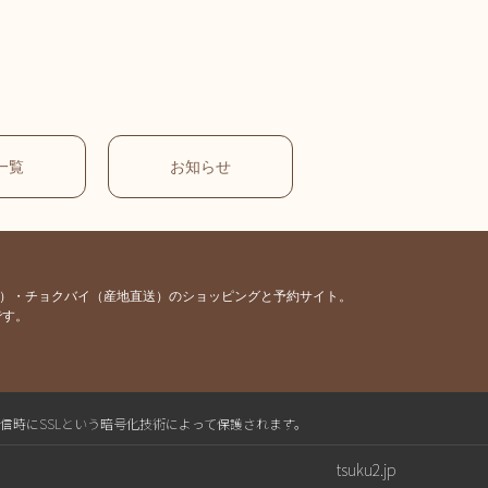
一覧
お知らせ
容）・チョクバイ（産地直送）のショッピングと予約サイト。
です。
送信時にSSLという暗号化技術によって保護されます。
tsuku2.jp