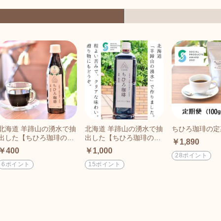
北海道 羊蹄山の湧水で抽
北海道 羊蹄山の湧水で抽
ちひろ珈琲の定
出した【ちひろ珈琲のボ
出した【ちひろ珈琲のボ
￥1,890
トルコーヒー350ml】
トルコーヒー1ℓ】
￥400
￥1,000
28ポイント
6ポイント
15ポイント