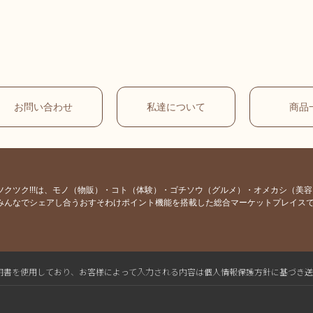
お問い合わせ
私達について
商品
ツクツク!!!は、モノ（物販）・コト（体験）・ゴチソウ（グルメ）・オメカシ（美
みんなでシェアし合うおすそわけポイント機能を搭載した総合マーケットプレイス
L電子証明書を使用しており、お客様によって入力される内容は個人情報保護方針に基づき