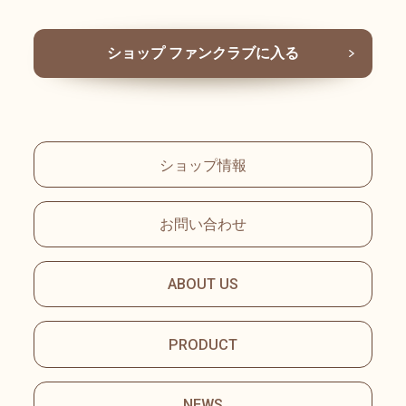
【はちみつピザ】
マンマミーア人気のハチミツ
ショップ ファンクラブに入る
とチーズのスイートピザ。 食
事としても、デザート感覚と
しても楽しめます。
単品はこちら
↓↓↓↓↓↓
ショップ情報
https://ecsp.tsuku2.jp/viewDeta
il.php?itemCd=013740221234
お問い合わせ
01
【てりやきチキンピザ】
ABOUT US
照り焼きチキンを載せて焼い
た、食べ応えのあるピザ。 言
PRODUCT
わずと知れた、照り焼きとマ
ヨネーズの相性で美味しさ抜
NEWS
群です♪