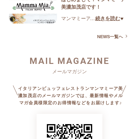
美濃加茂店です！
お客様からのご要望により
ピザ通販開始しました♪
マンマミーア美濃加茂店のウ
…
続きを読む
└────────┘
ェブサイトをご覧いただき、
ありがとうございます！
NEWS一覧へ
ピザ🍕通販を
高ポイント還元の[おすそわけ
こちらのサイトでは、主にご
マーケットプレイスツクツク]
MAIL MAGAZINE
提供させていただいておりま
でも開始です♪
すイタリアンビュッフェ情
報、店舗情報やアクセス情報
商品価格に3％のポイントがつ
などなどを掲載しています。
イタリアンビュッフェレストランマンマミーア美
いちゃう！お得なサイトで
濃加茂店のメールマガジンでは、最新情報やメル
す。
また、ご来店いただいたお客
マガ会員様限定のお得情報などをお届けします♪
様からの投稿掲載もしており
ピザ通販は、発送時が冷凍な
ますので、ぜひご来店の際は
ので
ご感想をこちらでお聞かせい
これからイベントにお休みに
ただければ励みになりま