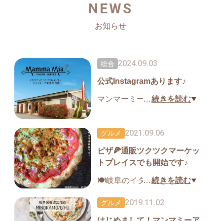
NEWS
お知らせ
2024.09.03
総合
公式Instagramあります♪
マンマーミーアのInstagramは
…
続きを読む
こちら
▼▼▼▼▼▼
2021.09.06
グルメ
https://www.instagram.com/ma
ピザ🍕通販ツクツクマーケッ
mma_mia_japan/
トプレイスでも開始です♪
🍽岐阜のイタリアンビュッフ
…
続きを読む
ェレストランマンマミーア✨
2019.11.02
グルメ
はじめまして！マンマミーア
┌──[ News ]──┐