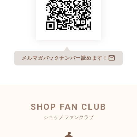
忙しくなる年末年始に重宝し
す！！
ます✨
また、メリマガ会員様にはリ
ドシドシご注文に、SNSシェ
アルタイムで店舗情報をお届
アよろしくお願いします🤲
けしますので
ご登録がまだでしたら、よろ
しくお願い申し上げます！
mail
メルマガバックナンバー読めます！
【マンマミーアピザ通販セッ
トメニュー、単品メニュー】
通販ページは、こちら↓
マンマミーア美濃加茂店
https://ecsp.tsuku2.jp/viewCata
スタッフ一同
logStore.php?scd=000008570
4
【営業時間】
SHOP FAN CLUB
平日ランチ 11:00〜16:00
●リッチなピザ2枚セットはこ
平日ディナー 18:00〜22:00
ちら↓↓↓↓↓↓
土日祝日 11:00〜22:00
https://ecsp.tsuku2.jp/viewDeta