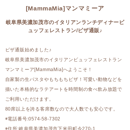
[MammaMia]マンマミーア
岐阜県美濃加茂市のイタリアンランチディナービ
ュッフェレストラン/ピザ通販♪
ピザ通販始めました♪
岐阜県美濃加茂市のイタリアンビュッフェレストラン
マンマミーア[MammaMia]へようこそ！
自家製の生パスタやもちもちピザ！可愛い動物などを
描いた本格的なラテアートを時間制の食べ飲み放題で
ご利用いただけます。
80席以上を誇る客席数なので大人数でも安心です。
◉電話番号:0574-58-7302
◉住所:岐阜県美濃加茂市下米田町今270-1