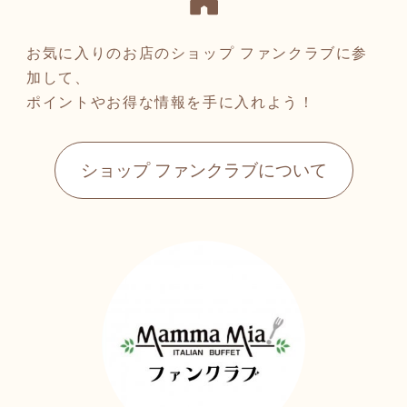
il.php?itemCd=212083120262
【電話番号】
02
マンマミーア 美濃加茂店
お気に入りのお店のショップ ファンクラブに参
℡ 057-448-8538
加して、
●4種から3枚選べるセットはこ
ポイントやお得な情報を手に入れよう！
ちら
■駅からのアクセス
https://ecsp.tsuku2.jp/viewDeta
JR高山本線 ／ 古井駅 徒歩23
il.php?itemCd=822272120031
ショップ ファンクラブについて
分（1.8km）
30
JR太多線 ／ 美濃川合駅（2.7k
m）
●迷ったらコレ！4枚セットは
JR高山本線 ／ 中川辺駅（3.0k
こちら↓↓↓↓↓↓
m）
https://ecsp.tsuku2.jp/viewDeta
il.php?itemCd=002021164114
■バス停からのアクセス
02
美濃加茂市バス 下米田・牧野
線01 今公民館 徒歩5分（380
●豪華に全種類6枚セットはこ
m）