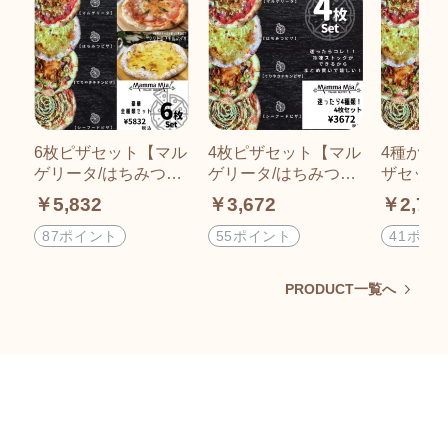
6枚ピザセット【マル
4枚ピザセット【マル
4種から
ゲリータ/はちみつピ
ゲリータ/はちみつピ
ザセット
ザ/シーフードピザ/て
ザ/てりやきチキンピ
ータ/は
￥5,832
￥3,672
￥2,75
りやきチキンピザ/プ
ザ/シーフードピザ】
りやきチ
レミアム・マルゲリ
※冷凍でお届け切れ
ーフード
87ポイント
55ポイント
41ポイ
ータ/クワトロフォル
目入り包丁要らず/イ
凍でお届
マジオ(4種類のチー
タリアンビュッフェ
り包丁要
PRODUCT一覧へ
ズ)】※冷凍でお届け/
レストランマンマミ
アンビュ
イタリアンビュッフ
ーア[ピザ通販]
トランマ
ェレストランマンマ
[ピザ通販
ミーア[ピザ通販]