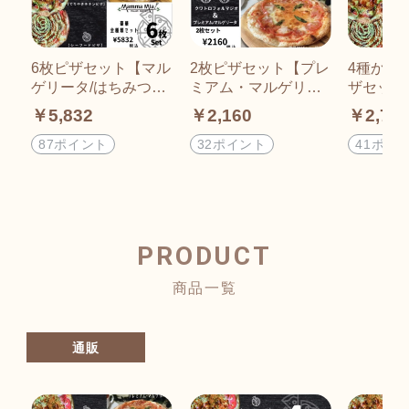
6枚ピザセット【マル
2枚ピザセット【プレ
4種から
ゲリータ/はちみつピ
ミアム・マルゲリー
ザセット
ザ/シーフードピザ/て
タ/クワトロフォルマ
ータ/は
￥5,832
￥2,160
￥2,75
りやきチキンピザ/プ
ジオ(4種類のチー
りやきチ
レミアム・マルゲリ
ズ)】※冷凍でお届け
ーフード
87ポイント
32ポイント
41ポイ
ータ/クワトロフォル
切れ目入り包丁要ら
凍でお届
マジオ(4種類のチー
ず/イタリアンビュッ
り包丁要
ズ)】※冷凍でお届け/
フェレストランマン
アンビュ
イタリアンビュッフ
マミーア[ピザ通販]
トランマ
ェレストランマンマ
[ピザ通販
PRODUCT
ミーア[ピザ通販]
商品一覧
通販