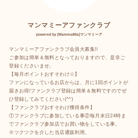
ちら↓↓↓↓↓↓
美濃加茂市バス 下米田・牧野
https://ecsp.tsuku2.jp/viewDeta
線01 下米田連絡所 徒歩5分（3
il.php?itemCd=011480000212
90m）
マンマミーアファンクラブ
12
powered by [MammaMia]マンマミーア
【住所】
〒505-0015 岐阜県美濃加茂
マンマミーアファンクラブ会員大募集!!
【マルゲリータ】
市下米田町今270-1
ご参加は簡単＆無料となっておりますので、是非ご
フレッシュトマトとチーズの
登録くださいませ。
ピザ。 フレッシュトマトとチ
【毎月ポイントおすそわけ☆】
ーズの相性が抜群♪ マンマミー
ファンになっているお店からは、月に1回ポイントが
ア店舗で人気のピザです。
届きお得!ファンクラブ登録は簡単＆無料ですのでぜ
単品はこちら
ひ登録してみてください(^^)
↓↓↓↓↓↓
【ファンクラブおすそわけ獲得条件】
https://ecsp.tsuku2.jp/viewDeta
①ファンクラブに参加している事②毎月末日24時ま
il.php?itemCd=201010222043
でファンクラブ参加店でお買い物をしている事。
86
※ツクツクを介した当店通販利用。