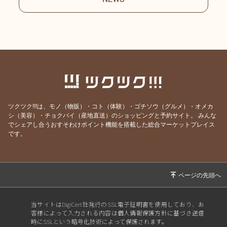
単品はこちら
↓↓↓↓↓↓
https://ecsp.tsuku2.jp/viewDeta
il.php?itemCd=432443100272
10
【シーフードピザ】
ツクツク!!!は、モノ（物販）・コト（体験）・ゴチソウ（グルメ）・オメカ
トマトソースベースのシーフ
シ（美容）・チョクバイ（産地直送）のショッピングと予約サイト。
みんな
ードピザ。 魚介とトマトソー
でシェアし合うおすそわけポイント機能を搭載した総合マーケットプレイス
です。
スの美味しさをマヨネーズが
引き出します。
単品はこちら
↓↓↓↓↓↓
https://ecsp.tsuku2.jp/viewDeta
当サイトはDigiCert社発行のSSL電子証明書を使用しており、お
il.php?itemCd=034102922401
客様によって入力される内容は個人情報保護方針に基づき送信
04
時にSSLという暗号化技術によって保護されます。