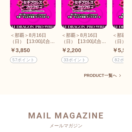
＜那覇＞8月16日
＜那覇＞8月16日
＜那覇＞
（日）【13:00試合開
（日）【13:00試合開
（日）【1
始】「ハイビスカス
始】「ハイビスカス
始】「ハ
￥3,850
￥2,200
￥5,50
みぃプロデュース
みぃプロデュース
みぃプ
琉球ドラゴン女子プ
琉球ドラゴン女子プ
琉球ドラ
57ポイント
33ポイント
82ポイ
ロレス2026」一般自
ロレス2026」高校生
ロレス2
由席
以下、65歳以上、障
手応援シ
PRODUCT一覧へ
がい者自由席
MAIL MAGAZINE