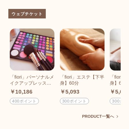
ウェブチケット
「fiori」パーソナルメ
「fiori」エステ【下半
「fior
イクアップレッス
身】60分
身】60分
ン 90分
￥10,186
￥5,093
￥5,09
400ポイント
300ポイント
300ポ
PRODUCT一覧へ