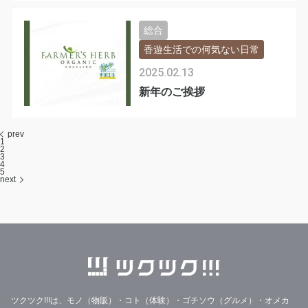
総合
香遊生活での何気ない日常
2025.02.13
新年のご挨拶
prev
1
2
3
4
5
next
ツクツク!!!は、モノ（物販）・コト（体験）・ゴチソウ（グルメ）・オメカ