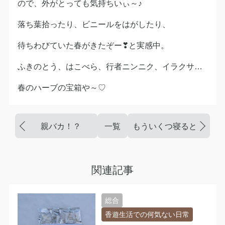
ので、外がとっても気持ちいぃ～♪
落ち葉拾ったり、ビニールをはがしたり、
待ちわびていた春がきたぞー❣と実感中。
ふきのとう、はこべら、行者ニンニク、イラクサ…
春のハーブの宝箱や～♡
親バカ！？
一覧
もういくつ寝ると春．．
関連記事
総合
香遊生活での何気ない日常