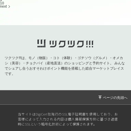
10
next
ツクツク!!!は、モノ（物販）・コト（体験）・ゴチソウ（グルメ）・オメカ
シ（美容）・チョクバイ（産地直送）のショッピングと予約サイト。
みんな
でシェアし合うおすそわけポイント機能を搭載した総合マーケットプレイス
です。
当サイトはDigiCert社発行のSSL電子証明書を使用しており、お
客様によって入力される内容は個人情報保護方針に基づき送信
時にSSLという暗号化技術によって保護されます。