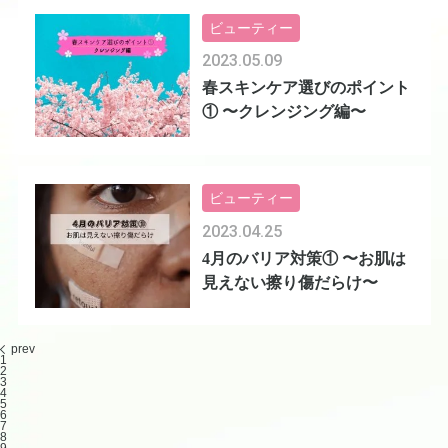
ビューティー
2023.05.09
春スキンケア選びのポイント
① 〜クレンジング編〜
ビューティー
2023.04.25
4月のバリア対策① 〜お肌は
見えない擦り傷だらけ〜
prev
1
2
3
4
5
6
7
8
9