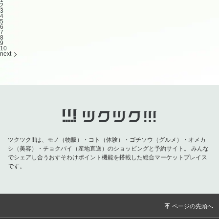
2
3
4
5
6
7
8
9
10
next
ツクツク!!!は、モノ（物販）・コト（体験）・ゴチソウ（グルメ）・オメカ
シ（美容）・チョクバイ（産地直送）のショッピングと予約サイト。
みんな
でシェアし合うおすそわけポイント機能を搭載した総合マーケットプレイス
です。